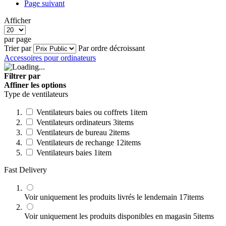
Page
suivant
Afficher
par page
Trier par
Par ordre décroissant
Accessoires pour ordinateurs
Filtrer par
Affiner les options
Type de ventilateurs
Ventilateurs baies ou coffrets
1
item
Ventilateurs ordinateurs
3
items
Ventilateurs de bureau
2
items
Ventilateurs de rechange
12
items
Ventilateurs baies
1
item
Fast Delivery
Voir uniquement les produits livrés le lendemain
17
items
Voir uniquement les produits disponibles en magasin
5
items