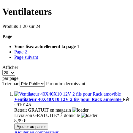
Ventilateurs
Produits
1
-
20
sur
24
Page
Vous lisez actuellement la page
1
Page
2
Page
suivant
Afficher
par page
Trier par
Par ordre décroissant
Ventilateur 40X40X10 12V 2 fils pour Rack amovible
Réf
: 910145
Retrait GRATUIT en magasin
Livraison GRATUITE* à domicile
8,99 €
Ajouter au panier
Ajouter au comparateur