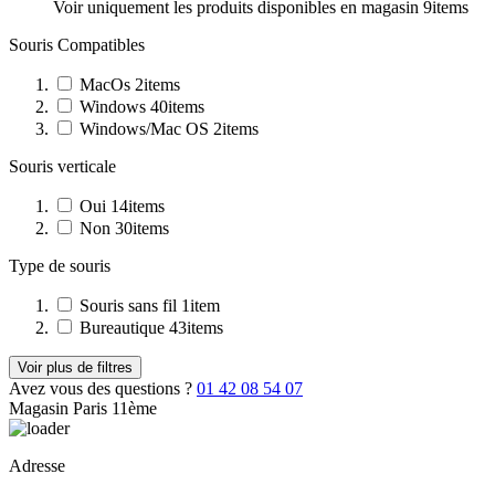
Voir uniquement les produits disponibles en magasin
9
items
Souris Compatibles
MacOs
2
items
Windows
40
items
Windows/Mac OS
2
items
Souris verticale
Oui
14
items
Non
30
items
Type de souris
Souris sans fil
1
item
Bureautique
43
items
Voir plus de filtres
Avez vous des questions ?
01 42 08 54 07
Magasin Paris 11ème
Adresse