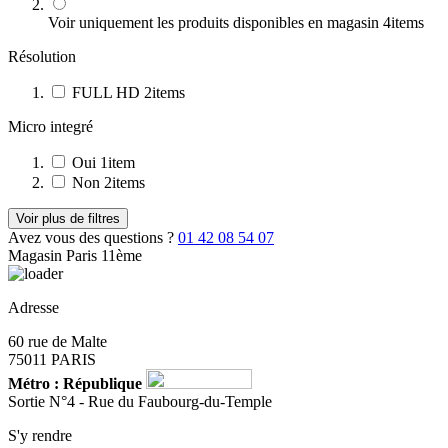
Voir uniquement les produits disponibles en magasin
4
items
Résolution
FULL HD
2
items
Micro integré
Oui
1
item
Non
2
items
Voir plus de filtres
Avez vous des questions ?
01 42 08 54 07
Magasin Paris 11ème
Adresse
60 rue de Malte
75011 PARIS
Métro : République
Sortie N°4 - Rue du Faubourg-du-Temple
S'y rendre