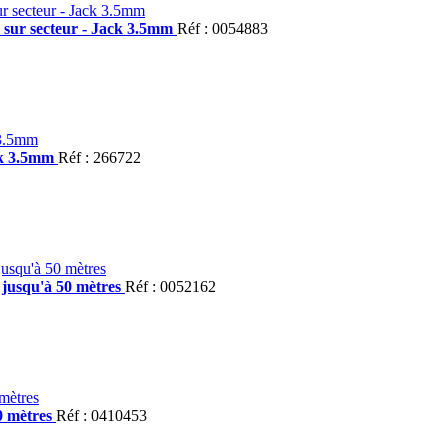
u sur secteur - Jack 3.5mm
Réf : 0054883
ack 3.5mm
Réf : 266722
jusqu'à 50 mètres
Réf : 0052162
0 mètres
Réf : 0410453