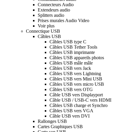
Connecteurs Audio
Extendeurs audio
Splitters audio
Prises murales Audio Video
Voir plus
Connectique USB
Câbles USB
Câbles USB type C
Câbles USB Tether Tools
Câbles USB imprimante
Câbles USB appareils photos
Câbles USB mâle mâle
Câbles USB vers Jack
Câbles USB vers Lightning
Câbles USB vers Mini USB
Câbles USB vers micro USB
Câbles USB vers OTG
Câble USB vers Displayport
Câble USB / USB-C vers HDMI
Câbles USB charge et Synchro
Câbles USB vers VGA
Câble USB vers DVI
Rallonges USB
Cartes Graphiques USB
Carte son USB