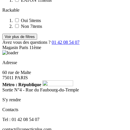
EATON
11
items
Rackable
Oui
5
items
Non
7
items
Voir plus de filtres
Avez vous des questions ?
01 42 08 54 07
Magasin Paris 11ème
Adresse
60 rue de Malte
75011 PARIS
Métro : République
Sortie N°4 - Rue du Faubourg-du-Temple
S'y rendre
Contacts
Tel : 01 42 08 54 07
contact@conecticplus.com