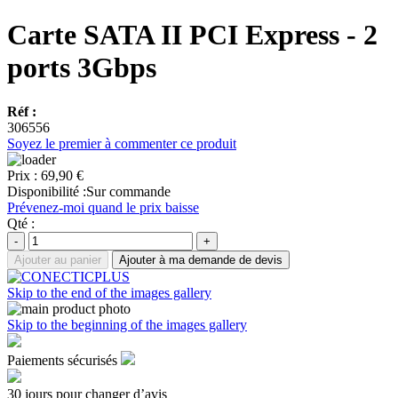
Carte SATA II PCI Express - 2
ports 3Gbps
Réf :
306556
Soyez le premier à commenter ce produit
Prix :
69,90 €
Disponibilité :
Sur commande
Prévenez-moi quand le prix baisse
Qté :
-
+
Ajouter au panier
Ajouter à ma demande de devis
Skip to the end of the images gallery
Skip to the beginning of the images gallery
Paiements sécurisés
30 jours pour changer d’avis