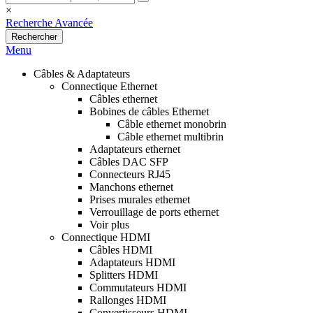
×
Recherche Avancée
Rechercher
Menu
Câbles & Adaptateurs
Connectique Ethernet
Câbles ethernet
Bobines de câbles Ethernet
Câble ethernet monobrin
Câble ethernet multibrin
Adaptateurs ethernet
Câbles DAC SFP
Connecteurs RJ45
Manchons ethernet
Prises murales ethernet
Verrouillage de ports ethernet
Voir plus
Connectique HDMI
Câbles HDMI
Adaptateurs HDMI
Splitters HDMI
Commutateurs HDMI
Rallonges HDMI
Convertisseurs HDMI