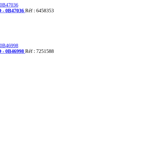
O - 0B47036
Réf : 6458353
O - 0B46998
Réf : 7251588