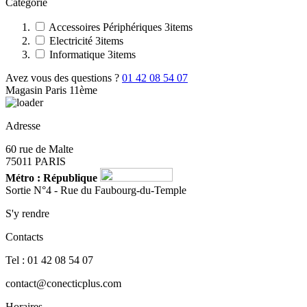
Catégorie
Accessoires Périphériques
3
items
Electricité
3
items
Informatique
3
items
Avez vous des questions ?
01 42 08 54 07
Magasin Paris 11ème
Adresse
60 rue de Malte
75011 PARIS
Métro : République
Sortie N°4 - Rue du Faubourg-du-Temple
S'y rendre
Contacts
Tel : 01 42 08 54 07
contact@conecticplus.com
Horaires