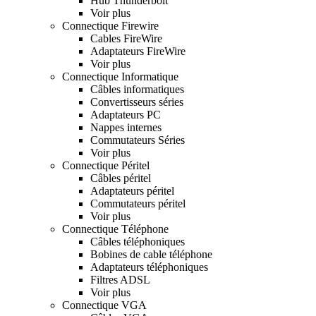
Hub Thunderbolt
Voir plus
Connectique Firewire
Cables FireWire
Adaptateurs FireWire
Voir plus
Connectique Informatique
Câbles informatiques
Convertisseurs séries
Adaptateurs PC
Nappes internes
Commutateurs Séries
Voir plus
Connectique Péritel
Câbles péritel
Adaptateurs péritel
Commutateurs péritel
Voir plus
Connectique Téléphone
Câbles téléphoniques
Bobines de cable téléphone
Adaptateurs téléphoniques
Filtres ADSL
Voir plus
Connectique VGA