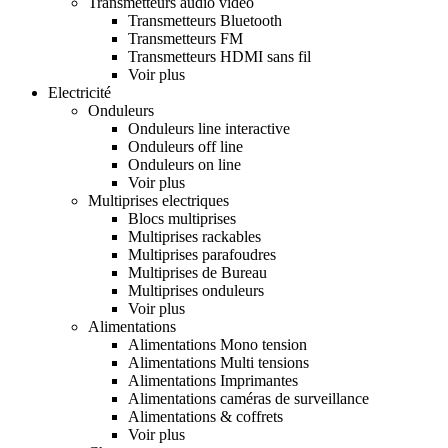
Transmetteurs audio vidéo
Transmetteurs Bluetooth
Transmetteurs FM
Transmetteurs HDMI sans fil
Voir plus
Electricité
Onduleurs
Onduleurs line interactive
Onduleurs off line
Onduleurs on line
Voir plus
Multiprises electriques
Blocs multiprises
Multiprises rackables
Multiprises parafoudres
Multiprises de Bureau
Multiprises onduleurs
Voir plus
Alimentations
Alimentations Mono tension
Alimentations Multi tensions
Alimentations Imprimantes
Alimentations caméras de surveillance
Alimentations & coffrets
Voir plus