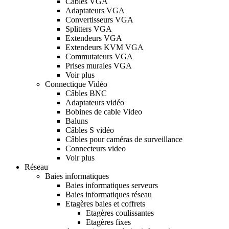
Câbles VGA
Adaptateurs VGA
Convertisseurs VGA
Splitters VGA
Extendeurs VGA
Extendeurs KVM VGA
Commutateurs VGA
Prises murales VGA
Voir plus
Connectique Vidéo
Câbles BNC
Adaptateurs vidéo
Bobines de cable Video
Baluns
Câbles S vidéo
Câbles pour caméras de surveillance
Connecteurs video
Voir plus
Réseau
Baies informatiques
Baies informatiques serveurs
Baies informatiques réseau
Etagères baies et coffrets
Etagères coulissantes
Etagères fixes