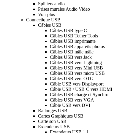
Splitters audio
Prises murales Audio Video
Voir plus
Connectique USB
Câbles USB
Câbles USB type C
Câbles USB Tether Tools
Câbles USB imprimante
Câbles USB appareils photos
Câbles USB mâle mâle
Câbles USB vers Jack
Câbles USB vers Lightning
Câbles USB vers Mini USB
Câbles USB vers micro USB
Câbles USB vers OTG
Câble USB vers Displayport
Câble USB / USB-C vers HDMI
Câbles USB charge et Synchro
Câbles USB vers VGA
Câble USB vers DVI
Rallonges USB
Cartes Graphiques USB
Carte son USB
Extendeurs USB
Extendeurs USB 1.1