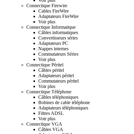
Voir plus
Connectique Firewire
Cables FireWire
Adaptateurs FireWire
Voir plus
Connectique Informatique
Câbles informatiques
Convertisseurs séries
Adaptateurs PC
Nappes internes
Commutateurs Séries
Voir plus
Connectique Péritel
Câbles péritel
Adaptateurs péritel
Commutateurs péritel
Voir plus
Connectique Téléphone
Câbles téléphoniques
Bobines de cable téléphone
Adaptateurs téléphoniques
Filtres ADSL
Voir plus
Connectique VGA
Câbles VGA