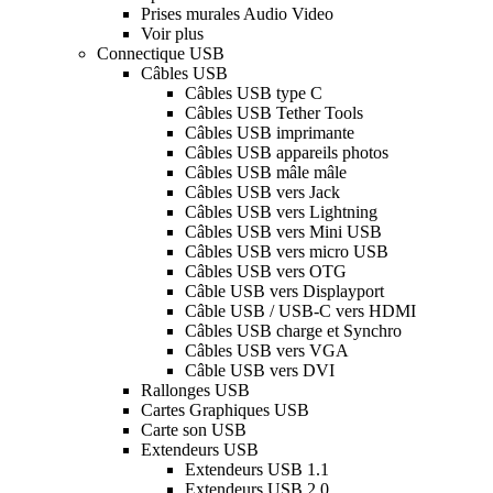
Prises murales Audio Video
Voir plus
Connectique USB
Câbles USB
Câbles USB type C
Câbles USB Tether Tools
Câbles USB imprimante
Câbles USB appareils photos
Câbles USB mâle mâle
Câbles USB vers Jack
Câbles USB vers Lightning
Câbles USB vers Mini USB
Câbles USB vers micro USB
Câbles USB vers OTG
Câble USB vers Displayport
Câble USB / USB-C vers HDMI
Câbles USB charge et Synchro
Câbles USB vers VGA
Câble USB vers DVI
Rallonges USB
Cartes Graphiques USB
Carte son USB
Extendeurs USB
Extendeurs USB 1.1
Extendeurs USB 2.0