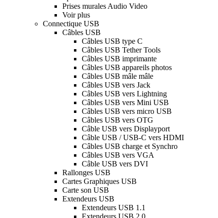
Prises murales Audio Video
Voir plus
Connectique USB
Câbles USB
Câbles USB type C
Câbles USB Tether Tools
Câbles USB imprimante
Câbles USB appareils photos
Câbles USB mâle mâle
Câbles USB vers Jack
Câbles USB vers Lightning
Câbles USB vers Mini USB
Câbles USB vers micro USB
Câbles USB vers OTG
Câble USB vers Displayport
Câble USB / USB-C vers HDMI
Câbles USB charge et Synchro
Câbles USB vers VGA
Câble USB vers DVI
Rallonges USB
Cartes Graphiques USB
Carte son USB
Extendeurs USB
Extendeurs USB 1.1
Extendeurs USB 2.0