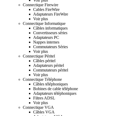
Voir plus
Connectique Firewire
Cables FireWire
Adaptateurs FireWire
Voir plus
Connectique Informatique
Câbles informatiques
Convertisseurs séries
Adaptateurs PC
Nappes internes
Commutateurs Séries
Voir plus
Connectique Péritel
Câbles péritel
Adaptateurs péritel
Commutateurs péritel
Voir plus
Connectique Téléphone
Câbles téléphoniques
Bobines de cable téléphone
Adaptateurs téléphoniques
Filtres ADSL
Voir plus
Connectique VGA
Câbles VGA