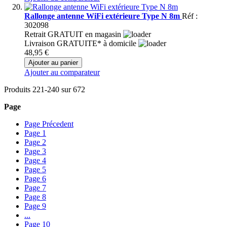
Rallonge antenne WiFi extérieure Type N 8m
Réf :
302098
Retrait GRATUIT en magasin
Livraison GRATUITE* à domicile
48,95 €
Ajouter au panier
Ajouter au comparateur
Produits
221
-
240
sur
672
Page
Page
Précedent
Page
1
Page
2
Page
3
Page
4
Page
5
Page
6
Page
7
Page
8
Page
9
...
Page
10