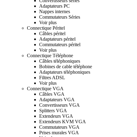
Convertisseurs séries
Adaptateurs PC
Nappes internes
Commutateurs Séries
Voir plus
Connectique Péritel
Câbles péritel
Adaptateurs péritel
Commutateurs péritel
Voir plus
Connectique Téléphone
Câbles téléphoniques
Bobines de cable téléphone
Adaptateurs téléphoniques
Filtres ADSL
Voir plus
Connectique VGA
Câbles VGA
Adaptateurs VGA
Convertisseurs VGA
Splitters VGA
Extendeurs VGA
Extendeurs KVM VGA
Commutateurs VGA
Prises murales VGA