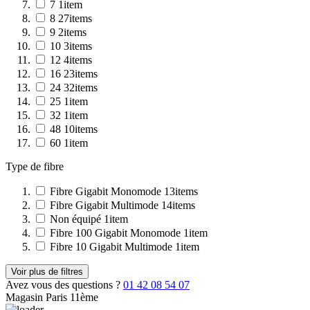
7
1
item
8
27
items
9
2
items
10
3
items
12
4
items
16
23
items
24
32
items
25
1
item
32
1
item
48
10
items
60
1
item
Type de fibre
Fibre Gigabit Monomode
13
items
Fibre Gigabit Multimode
14
items
Non équipé
1
item
Fibre 100 Gigabit Monomode
1
item
Fibre 10 Gigabit Multimode
1
item
Voir plus de filtres
Avez vous des questions ?
01 42 08 54 07
Magasin Paris 11ème