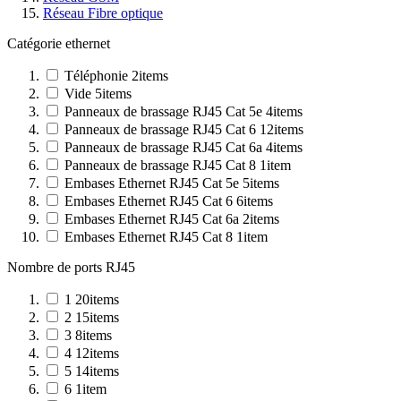
Réseau Fibre optique
Catégorie ethernet
Téléphonie
2
items
Vide
5
items
Panneaux de brassage RJ45 Cat 5e
4
items
Panneaux de brassage RJ45 Cat 6
12
items
Panneaux de brassage RJ45 Cat 6a
4
items
Panneaux de brassage RJ45 Cat 8
1
item
Embases Ethernet RJ45 Cat 5e
5
items
Embases Ethernet RJ45 Cat 6
6
items
Embases Ethernet RJ45 Cat 6a
2
items
Embases Ethernet RJ45 Cat 8
1
item
Nombre de ports RJ45
1
20
items
2
15
items
3
8
items
4
12
items
5
14
items
6
1
item