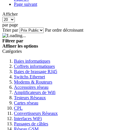
Page
suivant
Afficher
par page
Trier par
Par ordre décroissant
Filtrer par
Affiner les options
Catégories
Baies informatiques
Coffrets informatiques
Baies de brassage RJ45
Switchs Ethernet
Modems & Routeurs
Accessoires réseau
Amplificateurs de Wifi
Testeurs Réseaux
Cartes réseau
CPL
Convertisseurs Réseaux
Interfaces WiFi
Passages de câbles
Réseau GSM