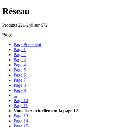
Réseau
Produits
221
-
240
sur
672
Page
Page
Précedent
Page
1
Page
2
Page
3
Page
4
Page
5
Page
6
Page
7
Page
8
Page
9
...
Page
10
Page
11
Vous lisez actuellement la page
12
Page
13
Page
14
Page
15