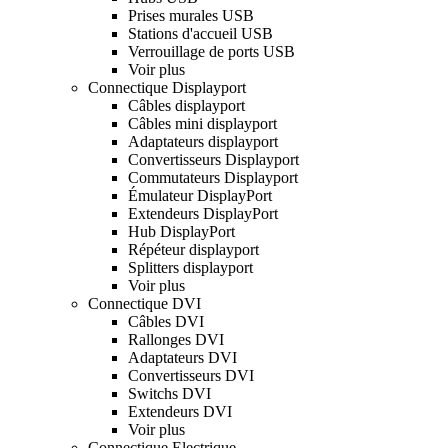
Prises murales USB
Stations d'accueil USB
Verrouillage de ports USB
Voir plus
Connectique Displayport
Câbles displayport
Câbles mini displayport
Adaptateurs displayport
Convertisseurs Displayport
Commutateurs Displayport
Émulateur DisplayPort
Extendeurs DisplayPort
Hub DisplayPort
Répéteur displayport
Splitters displayport
Voir plus
Connectique DVI
Câbles DVI
Rallonges DVI
Adaptateurs DVI
Convertisseurs DVI
Switchs DVI
Extendeurs DVI
Voir plus
Connectique Electrique