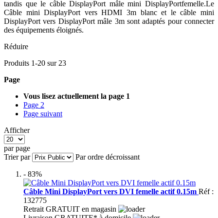
tandis que le câble DisplayPort mâle mini DisplayPortfemelle.Le
Câble mini DisplayPort vers HDMI 3m blanc et le câble mini
DisplayPort vers DisplayPort mâle 3m sont adaptés pour connecter
des équipements éloignés.
Réduire
Produits
1
-
20
sur
23
Page
Vous lisez actuellement la page
1
Page
2
Page
suivant
Afficher
par page
Trier par
Par ordre décroissant
- 83%
Câble Mini DisplayPort vers DVI femelle actif 0.15m
Réf :
132775
Retrait GRATUIT en magasin
Livraison GRATUITE* à domicile