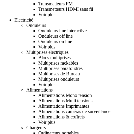
Transmetteurs FM
Transmetteurs HDMI sans fil
Voir plus
Electricité
Onduleurs
Onduleurs line interactive
Onduleurs off line
Onduleurs on line
Voir plus
Multiprises electriques
Blocs multiprises
Multiprises rackables
Multiprises parafoudres
Multiprises de Bureau
Multiprises onduleurs
Voir plus
Alimentations
Alimentations Mono tension
Alimentations Multi tensions
Alimentations Imprimantes
Alimentations caméras de surveillance
Alimentations & coffrets
Voir plus
Chargeurs
Ordinateurs portables