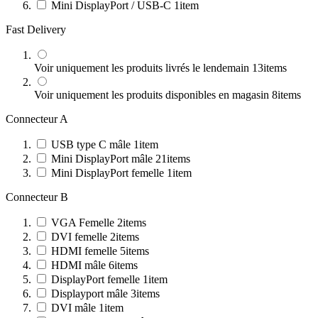
Mini DisplayPort / USB-C
1
item
Fast Delivery
Voir uniquement les produits livrés le lendemain
13
items
Voir uniquement les produits disponibles en magasin
8
items
Connecteur A
USB type C mâle
1
item
Mini DisplayPort mâle
21
items
Mini DisplayPort femelle
1
item
Connecteur B
VGA Femelle
2
items
DVI femelle
2
items
HDMI femelle
5
items
HDMI mâle
6
items
DisplayPort femelle
1
item
Displayport mâle
3
items
DVI mâle
1
item