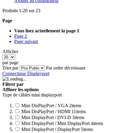
Ajouter au comparateur
Produits
1
-
20
sur
23
Page
Vous lisez actuellement la page
1
Page
2
Page
suivant
Afficher
par page
Trier par
Par ordre décroissant
Connectique Displayport
Filtrer par
Affiner les options
Type de câbles mini displayport
Mini DisPlayPort / VGA
2
items
Mini DisPlayPort / HDMI
11
items
Mini DisplayPort / DVI-D
3
items
Mini DisplayPort / Mini DisplayPort
4
items
Mini DisplayPort / DisplayPort
5
items