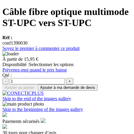
Câble fibre optique multimode
ST-UPC vers ST-UPC
Réf :
conf1390030
Soyez le premier à commenter ce produit
À partir de
15,95 €
Disponibilité :
Selectionner les options
Prévenez-moi quand le prix baisse
Qté :
-
+
Ajouter au panier
Ajouter à ma demande de devis
Skip to the end of the images gallery
Skip to the beginning of the images gallery
Paiements sécurisés
30 jours pour changer d’avis