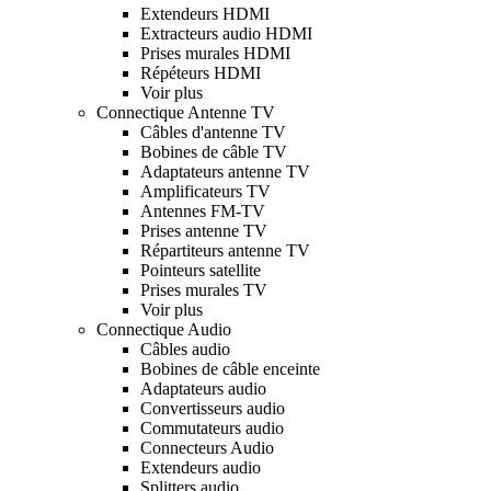
Extendeurs HDMI
Extracteurs audio HDMI
Prises murales HDMI
Répéteurs HDMI
Voir plus
Connectique Antenne TV
Câbles d'antenne TV
Bobines de câble TV
Adaptateurs antenne TV
Amplificateurs TV
Antennes FM-TV
Prises antenne TV
Répartiteurs antenne TV
Pointeurs satellite
Prises murales TV
Voir plus
Connectique Audio
Câbles audio
Bobines de câble enceinte
Adaptateurs audio
Convertisseurs audio
Commutateurs audio
Connecteurs Audio
Extendeurs audio
Splitters audio