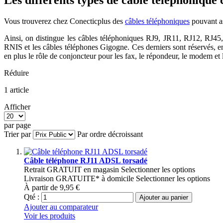
Les différents types de câble téléphonique
Vous trouverez chez Conecticplus des
câbles téléphoniques
pouvant ass
Ainsi, on distingue les câbles téléphoniques RJ9, JR11, RJ12, RJ45, 
RNIS et les câbles téléphones Gigogne. Ces derniers sont réservés, en
en plus le rôle de conjoncteur pour les fax, le répondeur, le modem et
Réduire
1
article
Afficher
par page
Trier par
Par ordre décroissant
Câble téléphone RJ11 ADSL torsadé
Retrait GRATUIT en magasin
Selectionner les options
Livraison GRATUITE* à domicile
Selectionner les options
À partir de
9,95 €
Qté :
Ajouter au panier
Ajouter au comparateur
Voir les produits