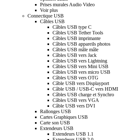
Prises murales Audio Video
Voir plus
Connectique USB
Câbles USB
Câbles USB type C
Câbles USB Tether Tools
Câbles USB imprimante
Câbles USB appareils photos
Câbles USB mâle mâle
Câbles USB vers Jack
Câbles USB vers Lightning
Câbles USB vers Mini USB
Câbles USB vers micro USB
Câbles USB vers OTG
Câble USB vers Displayport
Câble USB / USB-C vers HDMI
Câbles USB charge et Synchro
Câbles USB vers VGA
Câble USB vers DVI
Rallonges USB
Cartes Graphiques USB
Carte son USB
Extendeurs USB
Extendeurs USB 1.1
Extendeurs USB 2.0