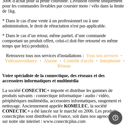
300€ d'achat pour la petite couronne. Livraison offerte uniquement
pour les commandes livrables par coursier moto / vélo dans la limite
de 1kg.
* Dans le cas d'une vente à un professionnel ou à une
administration, le droit de rétractation n'est pas applicable.
* Dans le cas d’un retour, même partiel, d’une commande
comportant un produit offert, celui-ci doit être retourné en même
temps que le(s) produit(s).
Retrouvez tous nos services d'installations :
Tous nos services
·
Vidéosurveillance
·
Alarme
·
Contrôle d'accès
·
Interphonie
·
Réseau
Votre spécialiste de la connectique, des réseaux et des
accessoires informatiques et multimédia
La société
CONECTIC+
importe et distribue les gammes de
produits suivants : connectique informatique / audio / vidéo,
périphériques multimédia, accessoires informatiques, rangement et
nettoyage. Anciennement appelée
KOMELEC
, la société
CONECTIC+
a été lancée sur le marché en 2006. Les produits
conecticplus sont distribués en France, soit dans nos agences, soit
sur notre site internet : www.conecticplus.com