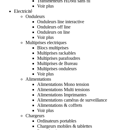
Transmetteurs HDMI sans fil
Voir plus
Electricité
Onduleurs
Onduleurs line interactive
Onduleurs off line
Onduleurs on line
Voir plus
Multiprises electriques
Blocs multiprises
Multiprises rackables
Multiprises parafoudres
Multiprises de Bureau
Multiprises onduleurs
Voir plus
Alimentations
Alimentations Mono tension
Alimentations Multi tensions
Alimentations Imprimantes
Alimentations caméras de surveillance
Alimentations & coffrets
Voir plus
Chargeurs
Ordinateurs portables
Chargeurs mobiles & tablettes