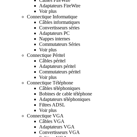
Cables FireWire
Adaptateurs FireWire
Voir plus
Connectique Informatique
Câbles informatiques
Convertisseurs séries
Adaptateurs PC
Nappes internes
Commutateurs Séries
Voir plus
Connectique Péritel
Câbles péritel
Adaptateurs péritel
Commutateurs péritel
Voir plus
Connectique Téléphone
Câbles téléphoniques
Bobines de cable téléphone
Adaptateurs téléphoniques
Filtres ADSL
Voir plus
Connectique VGA
Câbles VGA
Adaptateurs VGA
Convertisseurs VGA