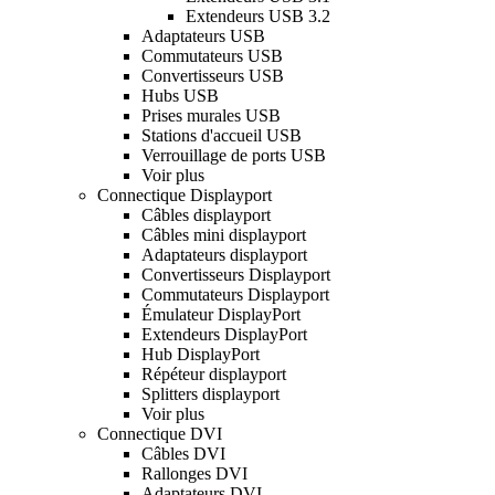
Extendeurs USB 3.2
Adaptateurs USB
Commutateurs USB
Convertisseurs USB
Hubs USB
Prises murales USB
Stations d'accueil USB
Verrouillage de ports USB
Voir plus
Connectique Displayport
Câbles displayport
Câbles mini displayport
Adaptateurs displayport
Convertisseurs Displayport
Commutateurs Displayport
Émulateur DisplayPort
Extendeurs DisplayPort
Hub DisplayPort
Répéteur displayport
Splitters displayport
Voir plus
Connectique DVI
Câbles DVI
Rallonges DVI
Adaptateurs DVI