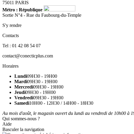
75011 PARIS
Métro : République
Sortie N°4 - Rue du Faubourg-du-Temple
S'y rendre
Contacts
Tel : 01 42 08 54 07
contact@conecticplus.com
Horaires
Lundi
09H30 - 19H00
Mardi
09H30 - 19H00
Mercredi
09H30 - 19H00
Jeudi
09H30 - 19H00
Vendredi
09H30 - 19H00
Samedi
10H00 - 12H30 / 14H00 - 18H30
Au mois d'août, le magasin ouvert du lundi au vendredi de 10h00 à 19
Qui sommes-nous ?
Aide
Basculer la navigation