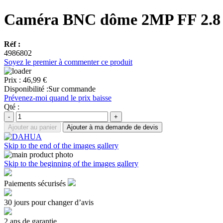
Caméra BNC dôme 2MP FF 2.
Réf :
4986802
Soyez le premier à commenter ce produit
Prix :
46,99 €
Disponibilité :
Sur commande
Prévenez-moi quand le prix baisse
Qté :
-
+
Ajouter au panier
Ajouter à ma demande de devis
Skip to the end of the images gallery
Skip to the beginning of the images gallery
Paiements sécurisés
30 jours pour changer d’avis
2 ans de garantie