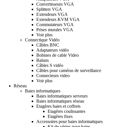
Convertisseurs VGA
Splitters VGA
Extendeurs VGA
Extendeurs KVM VGA
Commutateurs VGA
Prises murales VGA
Voir plus
Connectique Vidéo
Câbles BNC
Adaptateurs vidéo
Bobines de cable Video
Baluns
Câbles S vidéo
Câbles pour caméras de surveillance
Connecteurs video
Voir plus
Réseau
Baies informatiques
Baies informatiques serveurs
Baies informatiques réseau
Etagères baies et coffrets
Etagères coulissantes
Etagères fixes
Accessoires pour baies informatiques
Kit de vérins pour baies