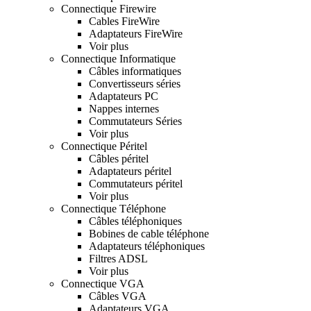
Connectique Firewire
Cables FireWire
Adaptateurs FireWire
Voir plus
Connectique Informatique
Câbles informatiques
Convertisseurs séries
Adaptateurs PC
Nappes internes
Commutateurs Séries
Voir plus
Connectique Péritel
Câbles péritel
Adaptateurs péritel
Commutateurs péritel
Voir plus
Connectique Téléphone
Câbles téléphoniques
Bobines de cable téléphone
Adaptateurs téléphoniques
Filtres ADSL
Voir plus
Connectique VGA
Câbles VGA
Adaptateurs VGA