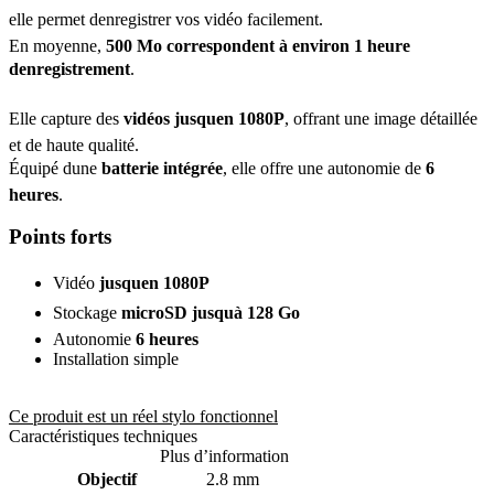
elle permet denregistrer vos vidéo facilement.
En moyenne,
500 Mo correspondent à environ 1 heure
denregistrement
.
Elle capture des
vidéos jusquen 1080P
, offrant une image détaillée
et de haute qualité.
Équipé dune
batterie intégrée
, elle offre une autonomie de
6
heures
.
Points forts
Vidéo
jusquen 1080P
Stockage
microSD jusquà 128 Go
Autonomie
6 heures
Installation simple
Ce produit est un réel stylo fonctionnel
Caractéristiques techniques
Plus d’information
Objectif
2.8 mm