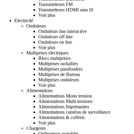
Transmetteurs FM
Transmetteurs HDMI sans fil
Voir plus
Electricité
Onduleurs
Onduleurs line interactive
Onduleurs off line
Onduleurs on line
Voir plus
Multiprises electriques
Blocs multiprises
Multiprises rackables
Multiprises parafoudres
Multiprises de Bureau
Multiprises onduleurs
Voir plus
Alimentations
Alimentations Mono tension
Alimentations Multi tensions
Alimentations Imprimantes
Alimentations caméras de surveillance
Alimentations & coffrets
Voir plus
Chargeurs
Ordinateurs portables