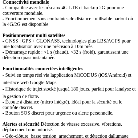
Connectivité mondiale
- Compatible avec les réseaux 4G LTE et backup 2G pour une
couverture mondiale.
- Fonctionnement sans contraintes de distance : utilisable partout où
la 4G/2G est disponible.
Positionnement multi-satellites
- GNSS : GPS + GLONASS, technologies plus LBS/AGPS pour
une localisation avec une précision à 10m près.
- Démarrage rapide : <1 s (chaud), <32 s (froid), garantissant une
détection quasi instantanée.
Fonctionnalités connectées intelligentes
- Suivi en temps réel via lapplication MiCODUS (iOS/Android) et
interface web Google Maps.
- Historique de trajet stocké jusquà 180 jours, parfait pour lanalyse et
la gestion de flotte.
- Écoute à distance (micro intégré), idéal pour la sécurité ou le
contrôle discret.
- Bouton SOS discret pour urgence ou alerte personnelle.
Alertes et sécurité
Détection de vitesse excessive, vibrations,
déplacement non autorisé.
- Géo-clôture, basse tension, arrachement, et détection dallumage