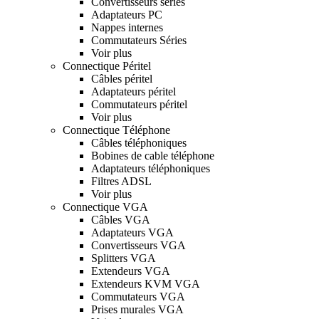
Convertisseurs séries
Adaptateurs PC
Nappes internes
Commutateurs Séries
Voir plus
Connectique Péritel
Câbles péritel
Adaptateurs péritel
Commutateurs péritel
Voir plus
Connectique Téléphone
Câbles téléphoniques
Bobines de cable téléphone
Adaptateurs téléphoniques
Filtres ADSL
Voir plus
Connectique VGA
Câbles VGA
Adaptateurs VGA
Convertisseurs VGA
Splitters VGA
Extendeurs VGA
Extendeurs KVM VGA
Commutateurs VGA
Prises murales VGA