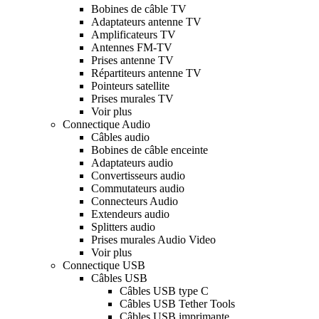
Bobines de câble TV
Adaptateurs antenne TV
Amplificateurs TV
Antennes FM-TV
Prises antenne TV
Répartiteurs antenne TV
Pointeurs satellite
Prises murales TV
Voir plus
Connectique Audio
Câbles audio
Bobines de câble enceinte
Adaptateurs audio
Convertisseurs audio
Commutateurs audio
Connecteurs Audio
Extendeurs audio
Splitters audio
Prises murales Audio Video
Voir plus
Connectique USB
Câbles USB
Câbles USB type C
Câbles USB Tether Tools
Câbles USB imprimante