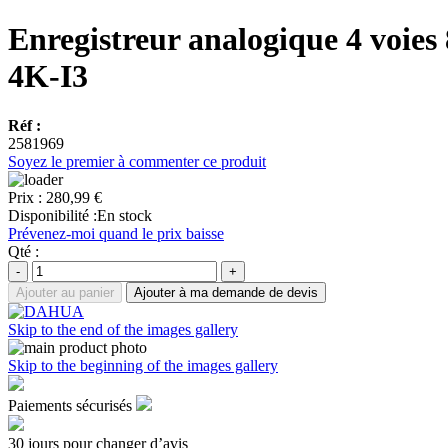
Enregistreur analogique 4 v
4K-I3
Réf :
2581969
Soyez le premier à commenter ce produit
Prix :
280,99 €
Disponibilité :
En stock
Prévenez-moi quand le prix baisse
Qté :
-
+
Ajouter au panier
Ajouter à ma demande de devis
Skip to the end of the images gallery
Skip to the beginning of the images gallery
Paiements sécurisés
30 jours pour changer d’avis