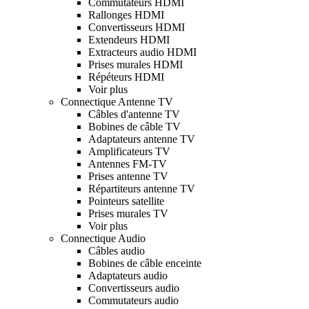
Commutateurs HDMI
Rallonges HDMI
Convertisseurs HDMI
Extendeurs HDMI
Extracteurs audio HDMI
Prises murales HDMI
Répéteurs HDMI
Voir plus
Connectique Antenne TV
Câbles d'antenne TV
Bobines de câble TV
Adaptateurs antenne TV
Amplificateurs TV
Antennes FM-TV
Prises antenne TV
Répartiteurs antenne TV
Pointeurs satellite
Prises murales TV
Voir plus
Connectique Audio
Câbles audio
Bobines de câble enceinte
Adaptateurs audio
Convertisseurs audio
Commutateurs audio