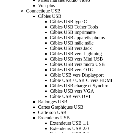
Prises murales Audio Video
Voir plus
Connectique USB
Câbles USB
Câbles USB type C
Câbles USB Tether Tools
Câbles USB imprimante
Câbles USB appareils photos
Câbles USB mâle mâle
Câbles USB vers Jack
Câbles USB vers Lightning
Câbles USB vers Mini USB
Câbles USB vers micro USB
Câbles USB vers OTG
Câble USB vers Displayport
Câble USB / USB-C vers HDMI
Câbles USB charge et Synchro
Câbles USB vers VGA
Câble USB vers DVI
Rallonges USB
Cartes Graphiques USB
Carte son USB
Extendeurs USB
Extendeurs USB 1.1
Extendeurs USB 2.0