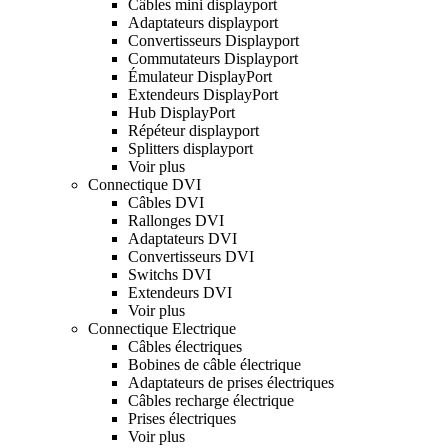
Câbles mini displayport
Adaptateurs displayport
Convertisseurs Displayport
Commutateurs Displayport
Émulateur DisplayPort
Extendeurs DisplayPort
Hub DisplayPort
Répéteur displayport
Splitters displayport
Voir plus
Connectique DVI
Câbles DVI
Rallonges DVI
Adaptateurs DVI
Convertisseurs DVI
Switchs DVI
Extendeurs DVI
Voir plus
Connectique Electrique
Câbles électriques
Bobines de câble électrique
Adaptateurs de prises électriques
Câbles recharge électrique
Prises électriques
Voir plus