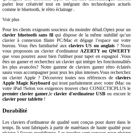
parler leur créativité tout en intégrant des technologies actuels
comme le bluetooth, le rétro éclairage .
Voir plus
Pour les clients exigeants soucieux du moindre détail.Optez pour un
clavier bluetooth sans fil
qui dispose de la même stabilité qu’un
clavier à connexion filaire PC/Mac et dégage l’espace sur votre
bureau. Vous êtes familiarisé aux
claviers US ou anglais
? Nous
vous proposons un clavier d'ordinateur
AZERTY ou QWERTY
que vous pourrez aussi bien l'utiliser pour taper en espagnol .Vous
êtes un gamer et recherchez un clavier qui intègre les fonctionnalités
les plus avancées? Notre gamme de claviers gamer rétro éclairés
saura vous accompagner pour jeux les plus intenses.Vous recherchez
un clavier Apple ? Découvrez toutes nos références de
claviers
Apple Magic Keyboard
qui iront parfaitement avec votre iMac ou
votre iPad !Selon vos exigences trouver chez CONECTICPLUS le
premier clavier gamer
,le
clavier d'ordinateur USB
ou encore le
clavier pour tablette
!
Durabilité
Les claviers d'ordinateur de qualité sont conçus pour durer dans le
temps. Ils sont fabriqués à partir de matériaux de haute qualité pour
résister à l'usure quotidienne. Les touches sont conçues pour résister