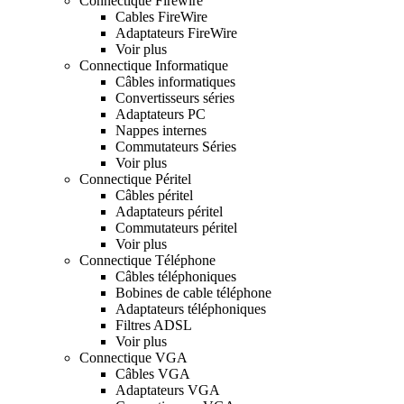
Connectique Firewire
Cables FireWire
Adaptateurs FireWire
Voir plus
Connectique Informatique
Câbles informatiques
Convertisseurs séries
Adaptateurs PC
Nappes internes
Commutateurs Séries
Voir plus
Connectique Péritel
Câbles péritel
Adaptateurs péritel
Commutateurs péritel
Voir plus
Connectique Téléphone
Câbles téléphoniques
Bobines de cable téléphone
Adaptateurs téléphoniques
Filtres ADSL
Voir plus
Connectique VGA
Câbles VGA
Adaptateurs VGA