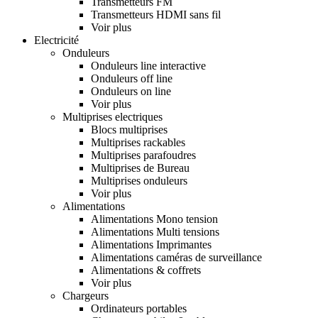
Transmetteurs FM
Transmetteurs HDMI sans fil
Voir plus
Electricité
Onduleurs
Onduleurs line interactive
Onduleurs off line
Onduleurs on line
Voir plus
Multiprises electriques
Blocs multiprises
Multiprises rackables
Multiprises parafoudres
Multiprises de Bureau
Multiprises onduleurs
Voir plus
Alimentations
Alimentations Mono tension
Alimentations Multi tensions
Alimentations Imprimantes
Alimentations caméras de surveillance
Alimentations & coffrets
Voir plus
Chargeurs
Ordinateurs portables