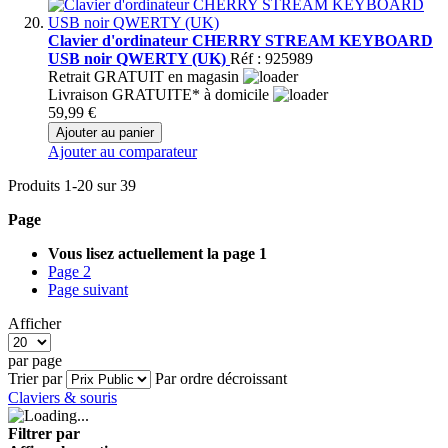
Clavier d'ordinateur CHERRY STREAM KEYBOARD
USB noir QWERTY (UK)
Réf : 925989
Retrait GRATUIT en magasin
Livraison GRATUITE* à domicile
59,99 €
Ajouter au panier
Ajouter au comparateur
Produits
1
-
20
sur
39
Page
Vous lisez actuellement la page
1
Page
2
Page
suivant
Afficher
par page
Trier par
Par ordre décroissant
Claviers & souris
Filtrer par