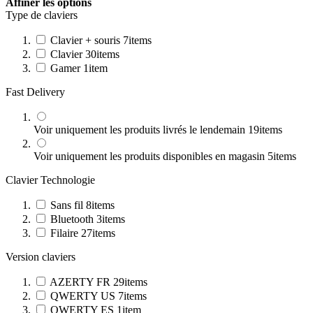
Affiner les options
Type de claviers
Clavier + souris
7
items
Clavier
30
items
Gamer
1
item
Fast Delivery
Voir uniquement les produits livrés le lendemain
19
items
Voir uniquement les produits disponibles en magasin
5
items
Clavier Technologie
Sans fil
8
items
Bluetooth
3
items
Filaire
27
items
Version claviers
AZERTY FR
29
items
QWERTY US
7
items
QWERTY ES
1
item