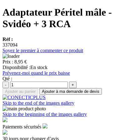
Adaptateur Péritel mâle -
Svidéo + 3 RCA
Réf :
337094
Soyez le premier à commenter ce produit
Prix :
8,95 €
Disponibilité :
En stock
Prévenez-moi quand le prix baisse
Qté :
-
+
Ajouter au panier
Ajouter à ma demande de devis
Skip to the end of the images gallery
Skip to the beginning of the images gallery
Paiements sécurisés
30 jours pour changer d’avis