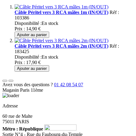
Câble Péritel vers 3 RCA mâles 1m (IN/OUT)
Réf :
103386
Disponibilité :
En stock
Prix :
14,90 €
Ajouter au panier
Câble Péritel vers 3 RCA mâles 2m (IN/OUT)
Réf :
183425
Disponibilité :
En stock
Prix :
17,90 €
Ajouter au panier
Avez vous des questions ?
01 42 08 54 07
Magasin Paris 11ème
Adresse
60 rue de Malte
75011 PARIS
Métro : République
Sortie N°4 - Rue du Faubourg-du-Temple