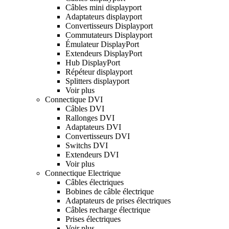
Câbles mini displayport
Adaptateurs displayport
Convertisseurs Displayport
Commutateurs Displayport
Émulateur DisplayPort
Extendeurs DisplayPort
Hub DisplayPort
Répéteur displayport
Splitters displayport
Voir plus
Connectique DVI
Câbles DVI
Rallonges DVI
Adaptateurs DVI
Convertisseurs DVI
Switchs DVI
Extendeurs DVI
Voir plus
Connectique Electrique
Câbles électriques
Bobines de câble électrique
Adaptateurs de prises électriques
Câbles recharge électrique
Prises électriques
Voir plus