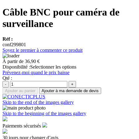
Câble BNC pour caméra de
surveillance
Réf :
conf299801
Soyez le premier à commenter ce produit
À partir de
36,90 €
Disponibilité :
Selectionner les options
Prévenez-moi quand le prix baisse
Qté :
-
+
Ajouter au panier
Ajouter à ma demande de devis
Skip to the end of the images gallery
Skip to the beginning of the images gallery
Paiements sécurisés
30 jours pour changer d’avis