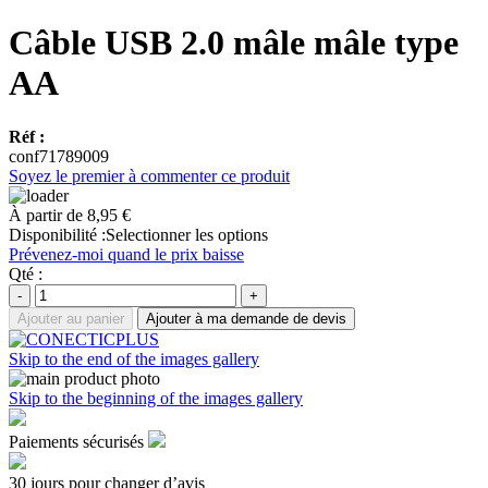
Câble USB 2.0 mâle mâle type
AA
Réf :
conf71789009
Soyez le premier à commenter ce produit
À partir de
8,95 €
Disponibilité :
Selectionner les options
Prévenez-moi quand le prix baisse
Qté :
-
+
Ajouter au panier
Ajouter à ma demande de devis
Skip to the end of the images gallery
Skip to the beginning of the images gallery
Paiements sécurisés
30 jours pour changer d’avis