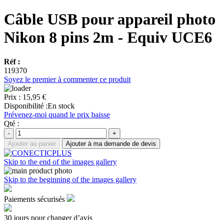
Câble USB pour appareil photo
Nikon 8 pins 2m - Equiv UCE6
Réf :
119370
Soyez le premier à commenter ce produit
Prix :
15,95 €
Disponibilité :
En stock
Prévenez-moi quand le prix baisse
Qté :
-
+
Ajouter au panier
Ajouter à ma demande de devis
Skip to the end of the images gallery
Skip to the beginning of the images gallery
Paiements sécurisés
30 jours pour changer d’avis