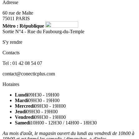
Adresse
60 rue de Malte
75011 PARIS
Métro : République
Sortie N°4 - Rue du Faubourg-du-Temple
S'y rendre
Contacts
Tel : 01 42 08 54 07
contact@conecticplus.com
Horaires
Lundi
09H30 - 19H00
Mardi
09H30 - 19H00
Mercredi
09H30 - 19H00
Jeudi
09H30 - 19H00
Vendredi
09H30 - 19H00
Samedi
10H00 - 12H30 / 14H00 - 18H30
Au mois d'août, le magasin ouvert du lundi au vendredi de 10h00 à
19h00 et est fermé les samedis / dimanches.
+ d'infos