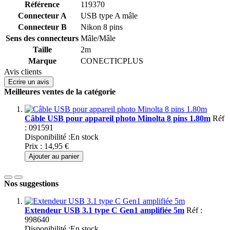
Référence
119370
Connecteur A
USB type A mâle
Connecteur B
Nikon 8 pins
Sens des connecteurs
Mâle/Mâle
Taille
2m
Marque
CONECTICPLUS
Avis clients
Ecrire un avis
Meilleures ventes de la catégorie
Câble USB pour appareil photo Minolta 8 pins 1.80m
Réf
: 091591
Disponibilité :
En stock
Prix :
14,95 €
Ajouter au panier
Nos suggestions
Extendeur USB 3.1 type C Gen1 amplifiée 5m
Réf :
998640
Disponibilité :
En stock