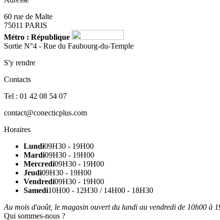
60 rue de Malte
75011 PARIS
Métro : République
Sortie N°4 - Rue du Faubourg-du-Temple
S'y rendre
Contacts
Tel : 01 42 08 54 07
contact@conecticplus.com
Horaires
Lundi
09H30 - 19H00
Mardi
09H30 - 19H00
Mercredi
09H30 - 19H00
Jeudi
09H30 - 19H00
Vendredi
09H30 - 19H00
Samedi
10H00 - 12H30 / 14H00 - 18H30
Au mois d'août, le magasin ouvert du lundi au vendredi de 10h00 à 19
Qui sommes-nous ?