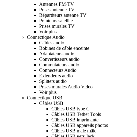
Antennes FM-TV
Prises antenne TV
Répartiteurs antenne TV
Pointeurs satellite
Prises murales TV
Voir plus
Connectique Audio
Câbles audio
Bobines de câble enceinte
Adaptateurs audio
Convertisseurs audio
Commutateurs audio
Connecteurs Audio
Extendeurs audio
Splitters audio
Prises murales Audio Video
Voir plus
Connectique USB
Câbles USB
Câbles USB type C
Câbles USB Tether Tools
Câbles USB imprimante
Câbles USB appareils photos
Câbles USB mâle mâle
Câbles USB vers Jack