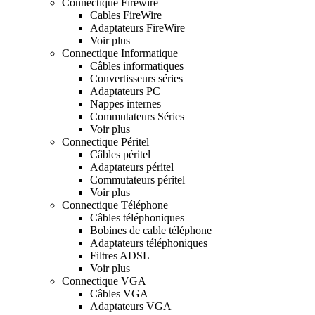
Connectique Firewire
Cables FireWire
Adaptateurs FireWire
Voir plus
Connectique Informatique
Câbles informatiques
Convertisseurs séries
Adaptateurs PC
Nappes internes
Commutateurs Séries
Voir plus
Connectique Péritel
Câbles péritel
Adaptateurs péritel
Commutateurs péritel
Voir plus
Connectique Téléphone
Câbles téléphoniques
Bobines de cable téléphone
Adaptateurs téléphoniques
Filtres ADSL
Voir plus
Connectique VGA
Câbles VGA
Adaptateurs VGA