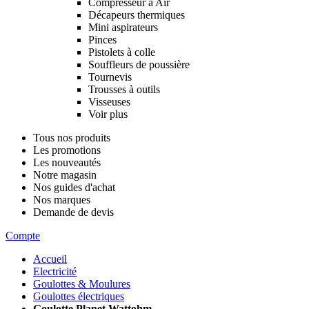
Compresseur à Air
Décapeurs thermiques
Mini aspirateurs
Pinces
Pistolets à colle
Souffleurs de poussière
Tournevis
Trousses à outils
Visseuses
Voir plus
Tous nos produits
Les promotions
Les nouveautés
Notre magasin
Nos guides d'achat
Nos marques
Demande de devis
Compte
Accueil
Electricité
Goulottes & Moulures
Goulottes électriques
Goulotte Planet Wattohm