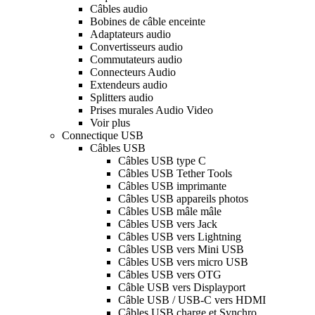
Câbles audio
Bobines de câble enceinte
Adaptateurs audio
Convertisseurs audio
Commutateurs audio
Connecteurs Audio
Extendeurs audio
Splitters audio
Prises murales Audio Video
Voir plus
Connectique USB
Câbles USB
Câbles USB type C
Câbles USB Tether Tools
Câbles USB imprimante
Câbles USB appareils photos
Câbles USB mâle mâle
Câbles USB vers Jack
Câbles USB vers Lightning
Câbles USB vers Mini USB
Câbles USB vers micro USB
Câbles USB vers OTG
Câble USB vers Displayport
Câble USB / USB-C vers HDMI
Câbles USB charge et Synchro