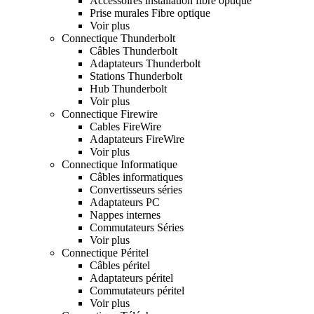
Accessoires installation fibre optique
Prise murales Fibre optique
Voir plus
Connectique Thunderbolt
Câbles Thunderbolt
Adaptateurs Thunderbolt
Stations Thunderbolt
Hub Thunderbolt
Voir plus
Connectique Firewire
Cables FireWire
Adaptateurs FireWire
Voir plus
Connectique Informatique
Câbles informatiques
Convertisseurs séries
Adaptateurs PC
Nappes internes
Commutateurs Séries
Voir plus
Connectique Péritel
Câbles péritel
Adaptateurs péritel
Commutateurs péritel
Voir plus