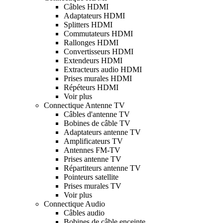
Câbles HDMI
Adaptateurs HDMI
Splitters HDMI
Commutateurs HDMI
Rallonges HDMI
Convertisseurs HDMI
Extendeurs HDMI
Extracteurs audio HDMI
Prises murales HDMI
Répéteurs HDMI
Voir plus
Connectique Antenne TV
Câbles d'antenne TV
Bobines de câble TV
Adaptateurs antenne TV
Amplificateurs TV
Antennes FM-TV
Prises antenne TV
Répartiteurs antenne TV
Pointeurs satellite
Prises murales TV
Voir plus
Connectique Audio
Câbles audio
Bobines de câble enceinte