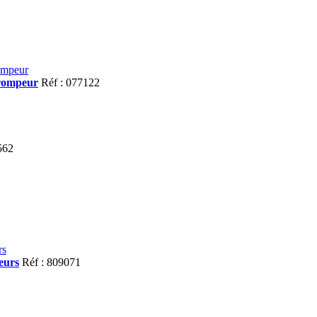
trompeur
Réf : 077122
562
eurs
Réf : 809071