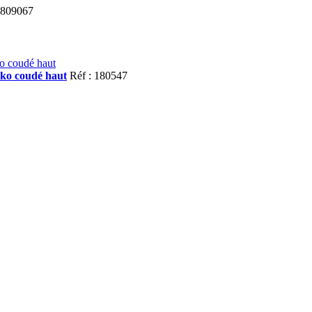
 809067
uko coudé haut
Réf : 180547