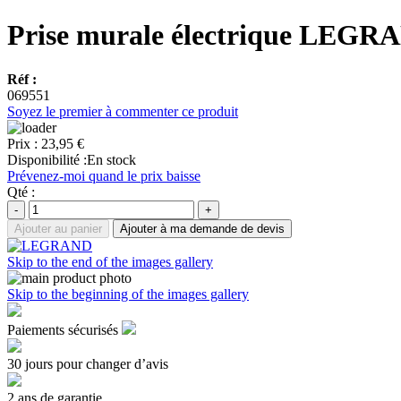
Prise murale électrique LEGR
Réf :
069551
Soyez le premier à commenter ce produit
Prix :
23,95 €
Disponibilité :
En stock
Prévenez-moi quand le prix baisse
Qté :
-
+
Ajouter au panier
Ajouter à ma demande de devis
Skip to the end of the images gallery
Skip to the beginning of the images gallery
Paiements sécurisés
30 jours pour changer d’avis
2 ans de garantie