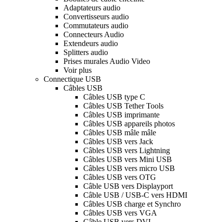
Adaptateurs audio
Convertisseurs audio
Commutateurs audio
Connecteurs Audio
Extendeurs audio
Splitters audio
Prises murales Audio Video
Voir plus
Connectique USB
Câbles USB
Câbles USB type C
Câbles USB Tether Tools
Câbles USB imprimante
Câbles USB appareils photos
Câbles USB mâle mâle
Câbles USB vers Jack
Câbles USB vers Lightning
Câbles USB vers Mini USB
Câbles USB vers micro USB
Câbles USB vers OTG
Câble USB vers Displayport
Câble USB / USB-C vers HDMI
Câbles USB charge et Synchro
Câbles USB vers VGA
Câble USB vers DVI