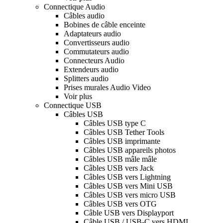
Connectique Audio
Câbles audio
Bobines de câble enceinte
Adaptateurs audio
Convertisseurs audio
Commutateurs audio
Connecteurs Audio
Extendeurs audio
Splitters audio
Prises murales Audio Video
Voir plus
Connectique USB
Câbles USB
Câbles USB type C
Câbles USB Tether Tools
Câbles USB imprimante
Câbles USB appareils photos
Câbles USB mâle mâle
Câbles USB vers Jack
Câbles USB vers Lightning
Câbles USB vers Mini USB
Câbles USB vers micro USB
Câbles USB vers OTG
Câble USB vers Displayport
Câble USB / USB-C vers HDMI