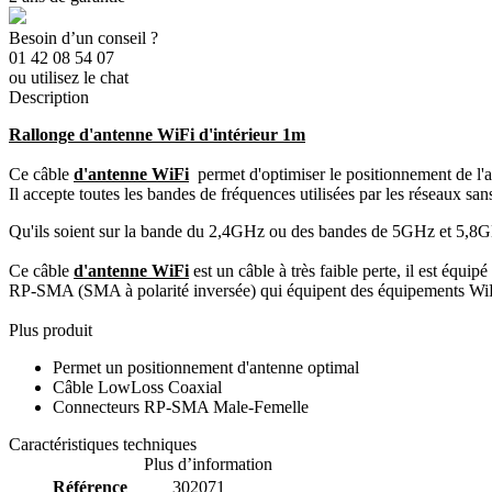
Besoin d’un conseil ?
01 42 08 54 07
ou utilisez le chat
Description
Rallonge d'antenne WiFi d'intérieur 1m
Ce câble
d'antenne WiFi
permet d'optimiser le positionnement de l'a
Il accepte toutes les bandes de fréquences utilisées par les réseaux sans
Qu'ils soient sur la bande du 2,4GHz ou des bandes de 5GHz et 5,8
Ce câble
d'antenne WiFi
est un câble à très faible perte, il est équip
RP-SMA (SMA à polarité inversée) qui équipent des équipements WiFi
Plus produit
Permet un positionnement d'antenne optimal
Câble LowLoss Coaxial
Connecteurs RP-SMA Male-Femelle
Caractéristiques techniques
Plus d’information
Référence
302071