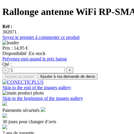
Rallonge antenne WiFi RP-SM
Réf :
302071
Soyez le premier à commenter ce produit
Prix :
14,95 €
Disponibilité :
En stock
Prévenez-moi quand le prix baisse
Qté :
-
+
Ajouter au panier
Ajouter à ma demande de devis
Skip to the end of the images gallery
Skip to the beginning of the images gallery
Paiements sécurisés
30 jours pour changer d’avis
2 ans de garantie