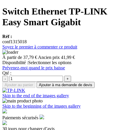
Switch Ethernet TP-LINK
Easy Smart Gigabit
Réf :
conf1315018
Soyez le premier à commenter ce produit
À partir de
37,79 €
Ancien prix
41,99 €
Disponibilité :
Selectionner les options
Prévenez-moi quand le prix baisse
Qté :
-
+
Ajouter au panier
Ajouter à ma demande de devis
Skip to the end of the images gallery
Skip to the beginning of the images gallery
Paiements sécurisés
30 jours pour changer d’avis