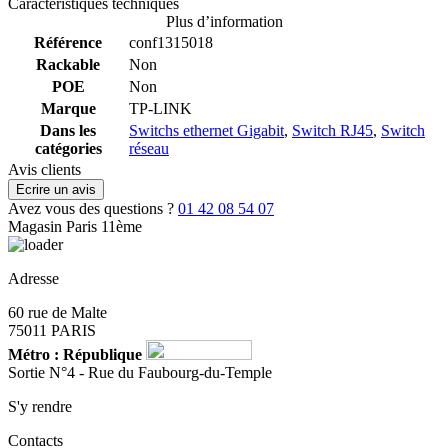
Caractéristiques techniques
Plus d’information
Référence
conf1315018
Rackable
Non
POE
Non
Marque
TP-LINK
Dans les
Switchs ethernet Gigabit
,
Switch RJ45
,
Switch
catégories
réseau
Avis clients
Ecrire un avis
Avez vous des questions ?
01 42 08 54 07
Magasin Paris 11ème
Adresse
60 rue de Malte
75011 PARIS
Métro : République
Sortie N°4 - Rue du Faubourg-du-Temple
S'y rendre
Contacts