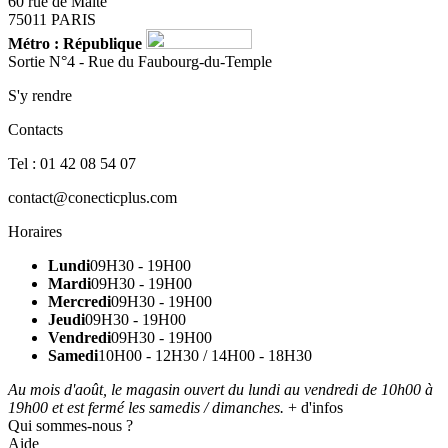
60 rue de Malte
75011 PARIS
Métro : République
Sortie N°4 - Rue du Faubourg-du-Temple
S'y rendre
Contacts
Tel : 01 42 08 54 07
contact@conecticplus.com
Horaires
Lundi
09H30 - 19H00
Mardi
09H30 - 19H00
Mercredi
09H30 - 19H00
Jeudi
09H30 - 19H00
Vendredi
09H30 - 19H00
Samedi
10H00 - 12H30 / 14H00 - 18H30
Au mois d'août, le magasin ouvert du lundi au vendredi de 10h00 à
19h00 et est fermé les samedis / dimanches.
+ d'infos
Qui sommes-nous ?
Aide