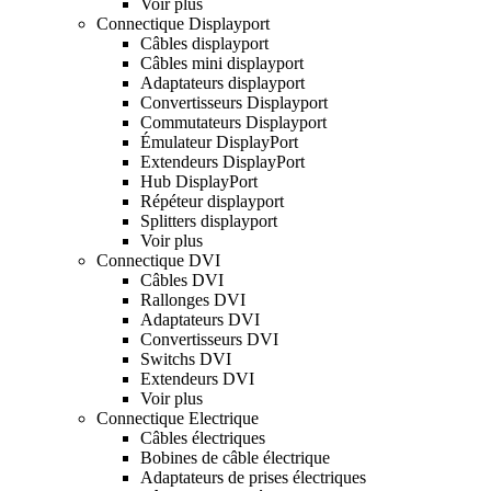
Voir plus
Connectique Displayport
Câbles displayport
Câbles mini displayport
Adaptateurs displayport
Convertisseurs Displayport
Commutateurs Displayport
Émulateur DisplayPort
Extendeurs DisplayPort
Hub DisplayPort
Répéteur displayport
Splitters displayport
Voir plus
Connectique DVI
Câbles DVI
Rallonges DVI
Adaptateurs DVI
Convertisseurs DVI
Switchs DVI
Extendeurs DVI
Voir plus
Connectique Electrique
Câbles électriques
Bobines de câble électrique
Adaptateurs de prises électriques