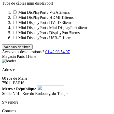
Type de câbles mini displayport
Mini DisPlayPort / VGA
2
items
Mini DisPlayPort / HDMI
11
items
Mini DisplayPort / DVI-D
3
items
Mini DisplayPort / Mini DisplayPort
4
items
Mini DisplayPort / DisplayPort
5
items
Mini DisplayPort / USB-C
1
item
Voir plus de filtres
Avez vous des questions ?
01 42 08 54 07
Magasin Paris 11ème
Adresse
60 rue de Malte
75011 PARIS
Métro : République
Sortie N°4 - Rue du Faubourg-du-Temple
S'y rendre
Contacts