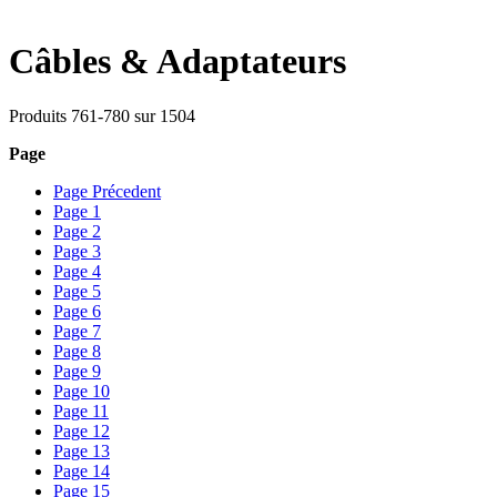
Câbles & Adaptateurs
Produits
761
-
780
sur
1504
Page
Page
Précedent
Page
1
Page
2
Page
3
Page
4
Page
5
Page
6
Page
7
Page
8
Page
9
Page
10
Page
11
Page
12
Page
13
Page
14
Page
15