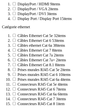
DisplayPort / HDMI
9
items
DisplayPort / VGA
2
items
DisplayPort / DVI
3
items
Display Port / Display Port
15
items
Catégorie ethernet
Câbles Ethernet Cat 5e
32
items
Câbles Ethernet Cat 6
53
items
Câbles ethernet Cat 6a
38
items
Câbles Ethernet Cat 7
8
items
Câbles Ethernet Cat 7a
2
items
Câbles Ethernet Cat 7a+
2
items
Câbles Ethernet Cat 8.1
8
items
Prises murales RJ45 Cat 5e
2
items
Prises murales RJ45 Cat 6
10
items
Prises murales RJ45 Cat 6a
4
items
Connecteurs RJ45 Cat 5e
4
items
Connecteurs RJ45 Cat 6
7
items
Connecteurs RJ45 Cat 6a
6
items
Connecteurs RJ45 Cat 7
3
items
Connecteurs RJ45 Cat 8
1
item