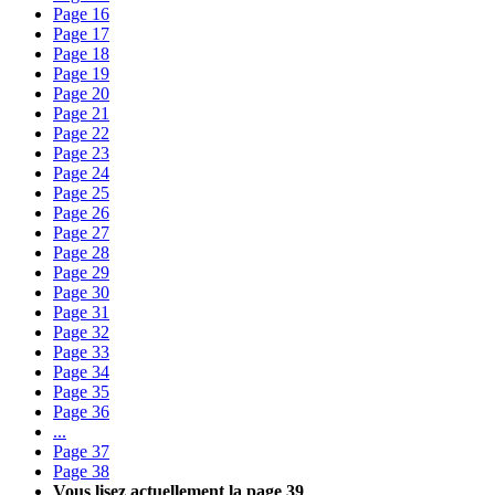
Page
16
Page
17
Page
18
Page
19
Page
20
Page
21
Page
22
Page
23
Page
24
Page
25
Page
26
Page
27
Page
28
Page
29
Page
30
Page
31
Page
32
Page
33
Page
34
Page
35
Page
36
...
Page
37
Page
38
Vous lisez actuellement la page
39