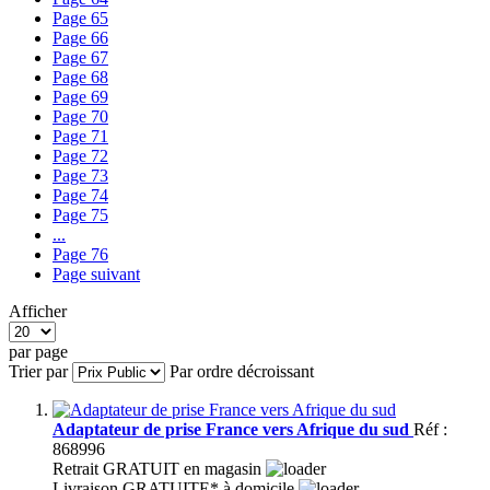
Page
65
Page
66
Page
67
Page
68
Page
69
Page
70
Page
71
Page
72
Page
73
Page
74
Page
75
...
Page
76
Page
suivant
Afficher
par page
Trier par
Par ordre décroissant
Adaptateur de prise France vers Afrique du sud
Réf :
868996
Retrait GRATUIT en magasin
Livraison GRATUITE* à domicile