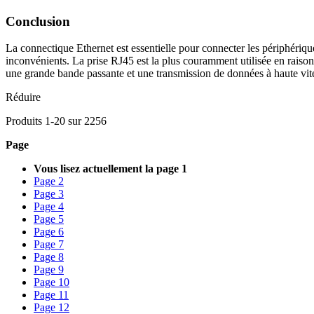
Conclusion
La connectique Ethernet est essentielle pour connecter les périphérique
inconvénients. La prise RJ45 est la plus couramment utilisée en raison d
une grande bande passante et une transmission de données à haute vit
Réduire
Produits
1
-
20
sur
2256
Page
Vous lisez actuellement la page
1
Page
2
Page
3
Page
4
Page
5
Page
6
Page
7
Page
8
Page
9
Page
10
Page
11
Page
12