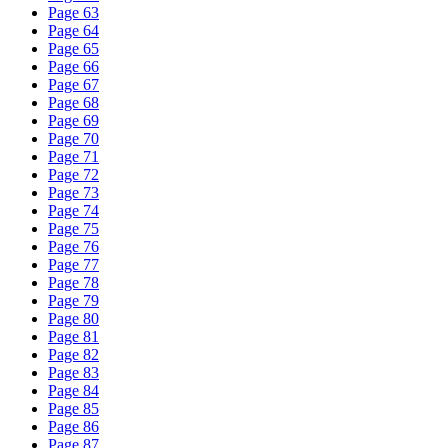
Page
63
Page
64
Page
65
Page
66
Page
67
Page
68
Page
69
Page
70
Page
71
Page
72
Page
73
Page
74
Page
75
Page
76
Page
77
Page
78
Page
79
Page
80
Page
81
Page
82
Page
83
Page
84
Page
85
Page
86
Page
87