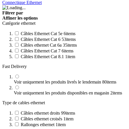
Connectique Ethernet
Filtrer par
Affiner les options
Catégorie ethernet
Câbles Ethernet Cat 5e
6
items
Câbles Ethernet Cat 6
53
items
Câbles ethernet Cat 6a
35
items
Câbles Ethernet Cat 7
6
items
Câbles Ethernet Cat 8.1
1
item
Fast Delivery
Voir uniquement les produits livrés le lendemain
80
items
Voir uniquement les produits disponibles en magasin
2
items
Type de cables ethernet
Câbles ethernet droits
99
items
Câbles ethernet croisés
1
item
Rallonges ethernet
1
item