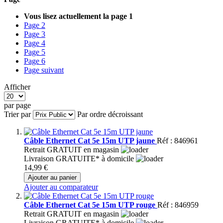
Vous lisez actuellement la page
1
Page
2
Page
3
Page
4
Page
5
Page
6
Page
suivant
Afficher
par page
Trier par
Par ordre décroissant
Câble Ethernet Cat 5e 15m UTP jaune
Réf : 846961
Retrait GRATUIT en magasin
Livraison GRATUITE* à domicile
14,99 €
Ajouter au panier
Ajouter au comparateur
Câble Ethernet Cat 5e 15m UTP rouge
Réf : 846959
Retrait GRATUIT en magasin
Livraison GRATUITE* à domicile