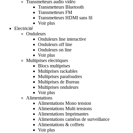
Transmetteurs audio vidéo
Transmetteurs Bluetooth
Transmetteurs FM
Transmetteurs HDMI sans fil
Voir plus
Electricité
Onduleurs
Onduleurs line interactive
Onduleurs off line
Onduleurs on line
Voir plus
Multiprises electriques
Blocs multiprises
Multiprises rackables
Multiprises parafoudres
Multiprises de Bureau
Multiprises onduleurs
Voir plus
Alimentations
Alimentations Mono tension
Alimentations Multi tensions
Alimentations Imprimantes
Alimentations caméras de surveillance
Alimentations & coffrets
Voir plus