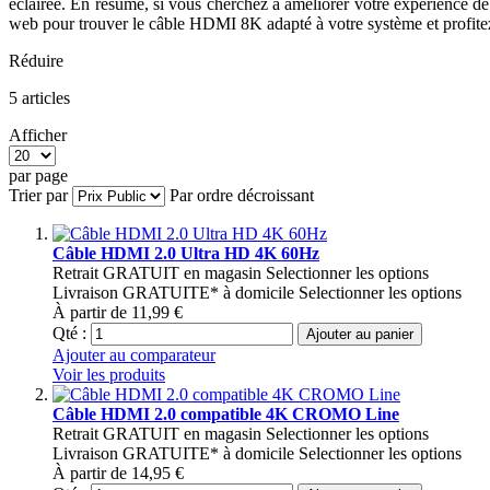
éclairée. En résumé, si vous cherchez à améliorer votre expérience
web pour trouver le câble HDMI 8K adapté à votre système et profitez 
Réduire
5
articles
Afficher
par page
Trier par
Par ordre décroissant
Câble HDMI 2.0 Ultra HD 4K 60Hz
Retrait GRATUIT en magasin
Selectionner les options
Livraison GRATUITE* à domicile
Selectionner les options
À partir de
11,99 €
Qté :
Ajouter au panier
Ajouter au comparateur
Voir les produits
Câble HDMI 2.0 compatible 4K CROMO Line
Retrait GRATUIT en magasin
Selectionner les options
Livraison GRATUITE* à domicile
Selectionner les options
À partir de
14,95 €