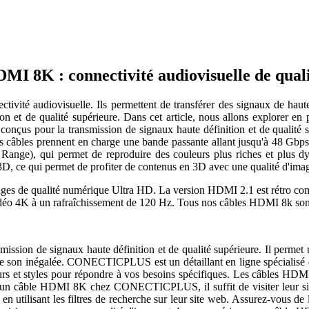
MI 8K : connectivité audiovisuelle de qual
ctivité audiovisuelle. Ils permettent de transférer des signaux de haut
n et de qualité supérieure. Dans cet article, nous allons explorer 
çus pour la transmission de signaux haute définition et de qualité su
es câbles prennent en charge une bande passante allant jusqu'à 48 Gbp
nge), qui permet de reproduire des couleurs plus riches et plus dy
, ce qui permet de profiter de contenus en 3D avec une qualité d'imag
mages de qualité numérique Ultra HD. La version HDMI 2.1 est rétro com
éo 4K à un rafraîchissement de 120 Hz. Tous nos câbles HDMI 8k sont 
ssion de signaux haute définition et de qualité supérieure. Il permet 
t de son inégalée. CONECTICPLUS est un détaillant en ligne spécialisé
rs et styles pour répondre à vos besoins spécifiques. Les câbles H
eter un câble HDMI 8K chez CONECTICPLUS, il suffit de visiter leur 
utilisant les filtres de recherche sur leur site web. Assurez-vous de li