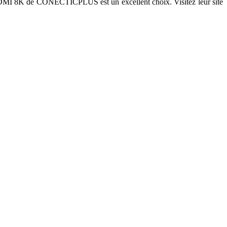
e HDMI 8K de CONECTICPLUS est un excellent choix. Visitez leur site