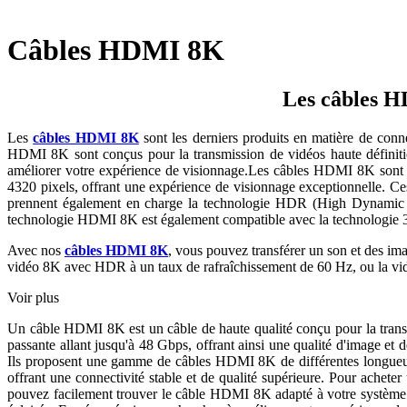
Câbles HDMI 8K
Les câbles HD
Les
câbles HDMI 8K
sont les derniers produits en matière de conne
HDMI 8K sont conçus pour la transmission de vidéos haute définitio
améliorer votre expérience de visionnage.Les câbles HDMI 8K sont con
4320 pixels, offrant une expérience de visionnage exceptionnelle. C
prennent également en charge la technologie HDR (High Dynamic Ra
technologie HDMI 8K est également compatible avec la technologie 3D
Avec nos
câbles HDMI 8K
, vous pouvez transférer un son et des i
vidéo 8K avec HDR à un taux de rafraîchissement de 60 Hz, ou la vid
Voir plus
Un câble HDMI 8K est un câble de haute qualité conçu pour la transmi
passante allant jusqu'à 48 Gbps, offrant ainsi une qualité d'image e
Ils proposent une gamme de câbles HDMI 8K de différentes longueu
offrant une connectivité stable et de qualité supérieure. Pour ach
pouvez facilement trouver le câble HDMI 8K adapté à votre système en 