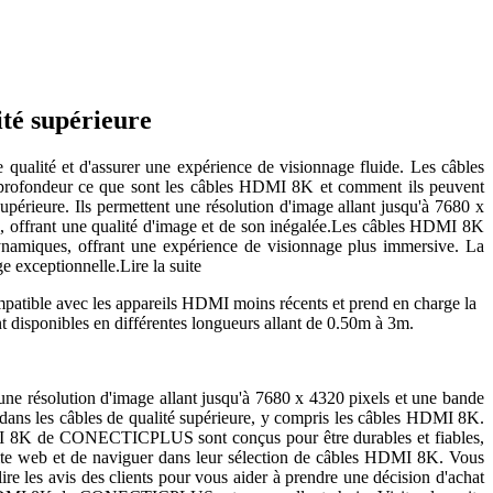
ité supérieure
e qualité et d'assurer une expérience de visionnage fluide. Les câbles
en profondeur ce que sont les câbles HDMI 8K et comment ils peuvent
périeure. Ils permettent une résolution d'image allant jusqu'à 7680 x
s, offrant une qualité d'image et de son inégalée.Les câbles HDMI 8K
namiques, offrant une expérience de visionnage plus immersive. La
e exceptionnelle.
Lire la suite
patible avec les appareils HDMI moins récents et prend en charge la
disponibles en différentes longueurs allant de 0.50m à 3m.
une résolution d'image allant jusqu'à 7680 x 4320 pixels et une bande
 dans les câbles de qualité supérieure, y compris les câbles HDMI 8K.
DMI 8K de CONECTICPLUS sont conçus pour être durables et fiables,
site web et de naviguer dans leur sélection de câbles HDMI 8K. Vous
re les avis des clients pour vous aider à prendre une décision d'achat