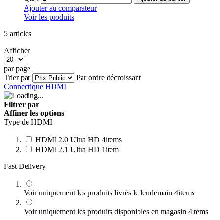
Ajouter au comparateur
Voir les produits
5
articles
Afficher
par page
Trier par
Par ordre décroissant
Connectique HDMI
Filtrer par
Affiner les options
Type de HDMI
HDMI 2.0 Ultra HD
4
items
HDMI 2.1 Ultra HD
1
item
Fast Delivery
Voir uniquement les produits livrés le lendemain
4
items
Voir uniquement les produits disponibles en magasin
4
items