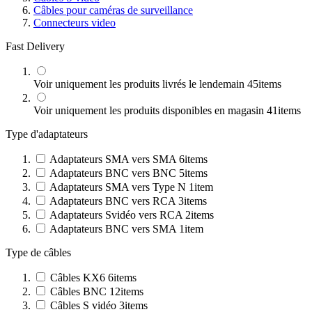
Câbles pour caméras de surveillance
Connecteurs video
Fast Delivery
Voir uniquement les produits livrés le lendemain
45
items
Voir uniquement les produits disponibles en magasin
41
items
Type d'adaptateurs
Adaptateurs SMA vers SMA
6
items
Adaptateurs BNC vers BNC
5
items
Adaptateurs SMA vers Type N
1
item
Adaptateurs BNC vers RCA
3
items
Adaptateurs Svidéo vers RCA
2
items
Adaptateurs BNC vers SMA
1
item
Type de câbles
Câbles KX6
6
items
Câbles BNC
12
items
Câbles S vidéo
3
items