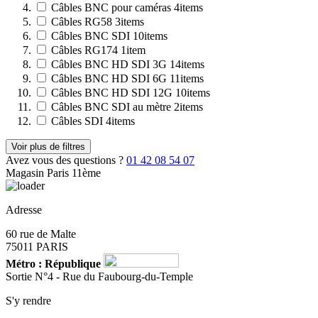
Câbles BNC pour caméras
4
items
Câbles RG58
3
items
Câbles BNC SDI
10
items
Câbles RG174
1
item
Câbles BNC HD SDI 3G
14
items
Câbles BNC HD SDI 6G
11
items
Câbles BNC HD SDI 12G
10
items
Câbles BNC SDI au mètre
2
items
Câbles SDI
4
items
Voir plus de filtres
Avez vous des questions ?
01 42 08 54 07
Magasin Paris 11ème
Adresse
60 rue de Malte
75011 PARIS
Métro : République
Sortie N°4 - Rue du Faubourg-du-Temple
S'y rendre