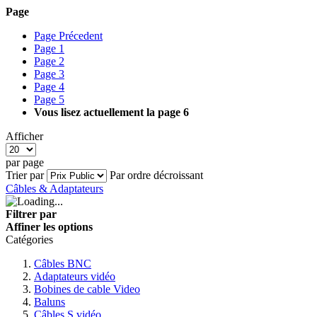
Page
Page
Précedent
Page
1
Page
2
Page
3
Page
4
Page
5
Vous lisez actuellement la page
6
Afficher
par page
Trier par
Par ordre décroissant
Câbles & Adaptateurs
Filtrer par
Affiner les options
Catégories
Câbles BNC
Adaptateurs vidéo
Bobines de cable Video
Baluns
Câbles S vidéo