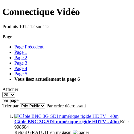
Connectique Vidéo
Produits
101
-
112
sur
112
Page
Page
Précedent
Page
1
Page
2
Page
3
Page
4
Page
5
Vous lisez actuellement la page
6
Afficher
par page
Trier par
Par ordre décroissant
Câble BNC 3G-SDI numérique rigide HDTV - 40m
Réf :
998604
Retrait GRATUIT en magasin