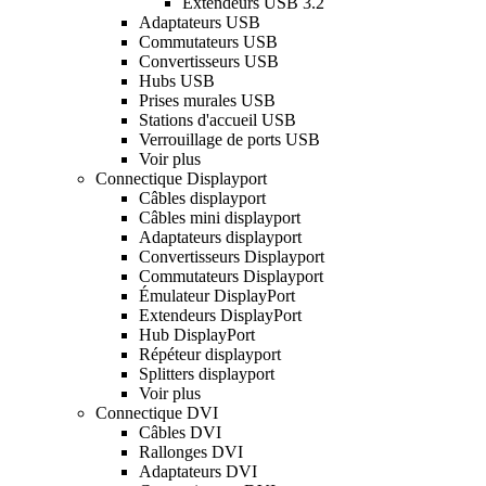
Extendeurs USB 3.2
Adaptateurs USB
Commutateurs USB
Convertisseurs USB
Hubs USB
Prises murales USB
Stations d'accueil USB
Verrouillage de ports USB
Voir plus
Connectique Displayport
Câbles displayport
Câbles mini displayport
Adaptateurs displayport
Convertisseurs Displayport
Commutateurs Displayport
Émulateur DisplayPort
Extendeurs DisplayPort
Hub DisplayPort
Répéteur displayport
Splitters displayport
Voir plus
Connectique DVI
Câbles DVI
Rallonges DVI
Adaptateurs DVI