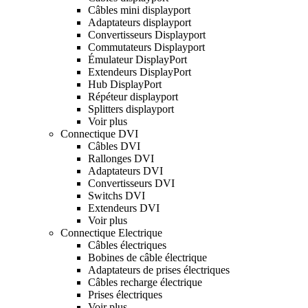
Câbles mini displayport
Adaptateurs displayport
Convertisseurs Displayport
Commutateurs Displayport
Émulateur DisplayPort
Extendeurs DisplayPort
Hub DisplayPort
Répéteur displayport
Splitters displayport
Voir plus
Connectique DVI
Câbles DVI
Rallonges DVI
Adaptateurs DVI
Convertisseurs DVI
Switchs DVI
Extendeurs DVI
Voir plus
Connectique Electrique
Câbles électriques
Bobines de câble électrique
Adaptateurs de prises électriques
Câbles recharge électrique
Prises électriques
Voir plus