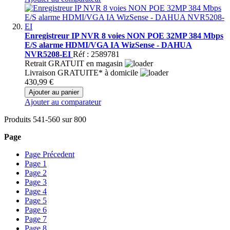
Enregistreur IP NVR 8 voies NON POE 32MP 384 Mbps
E/S alarme HDMI/VGA IA WizSense - DAHUA
NVR5208-EI
Réf : 2589781
Retrait GRATUIT en magasin
Livraison GRATUITE* à domicile
430,99 €
Ajouter au panier
Ajouter au comparateur
Produits
541
-
560
sur
800
Page
Page
Précedent
Page
1
Page
2
Page
3
Page
4
Page
5
Page
6
Page
7
Page
8