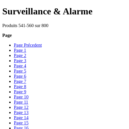
Surveillance & Alarme
Produits
541
-
560
sur
800
Page
Page
Précedent
Page
1
Page
2
Page
3
Page
4
Page
5
Page
6
Page
7
Page
8
Page
9
Page
10
Page
11
Page
12
Page
13
Page
14
Page
15
Page
16