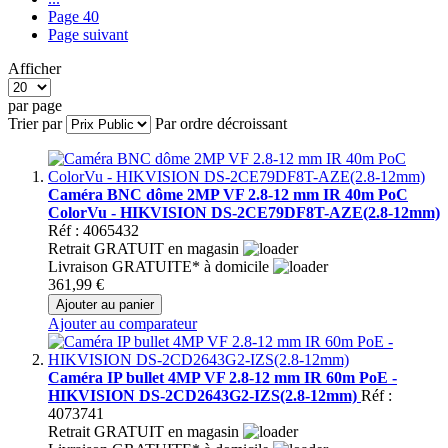
Page
40
Page
suivant
Afficher
par page
Trier par
Par ordre décroissant
Caméra BNC dôme 2MP VF 2.8-12 mm IR 40m PoC
ColorVu - HIKVISION DS-2CE79DF8T-AZE(2.8-12mm)
Réf : 4065432
Retrait GRATUIT en magasin
Livraison GRATUITE* à domicile
361,99 €
Ajouter au panier
Ajouter au comparateur
Caméra IP bullet 4MP VF 2.8-12 mm IR 60m PoE -
HIKVISION DS-2CD2643G2-IZS(2.8-12mm)
Réf :
4073741
Retrait GRATUIT en magasin