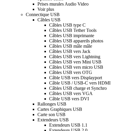
Prises murales Audio Video
Voir plus
Connectique USB
Câbles USB
Câbles USB type C
Câbles USB Tether Tools
Câbles USB imprimante
Câbles USB appareils photos
Câbles USB mâle mâle
Câbles USB vers Jack
Câbles USB vers Lightning
Câbles USB vers Mini USB
Câbles USB vers micro USB
Câbles USB vers OTG
Câble USB vers Displayport
Câble USB / USB-C vers HDMI
Câbles USB charge et Synchro
Câbles USB vers VGA
Câble USB vers DVI
Rallonges USB
Cartes Graphiques USB
Carte son USB
Extendeurs USB
Extendeurs USB 1.1
Extendeurs USB 2.0