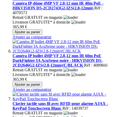
Caméra IP dôme 4MP VF 2.8-12 mm IR 40m PoE -
HIKVISION DS-2CD2743G2-IZS(2.8-12mm)
Réf :
4070573
Retrait GRATUIT en magasin
Livraison GRATUITE* à domicile
365,99 €
Ajouter au panier
Ajouter au comparateur
Caméra IP bullet 4MP VF 2.8-12 mm IR 60m PoE
DarkFighter IA AcuSense noire - HIKVISION DS-
2CD2646G2-IZS(2.8-12mm)/C/BLACK
Réf : 4089841
Retrait GRATUIT en magasin
Livraison GRATUITE* à domicile
365,99 €
Ajouter au panier
Ajouter au comparateur
Clavier tactile sans fil avec RFID pour alarme AJAX -
KeyPad Touchscreen Blanc
Réf : 14039737
Retrait GRATUIT en magasin