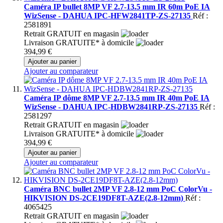
Caméra IP bullet 8MP VF 2.7-13.5 mm IR 60m PoE IA
WizSense - DAHUA IPC-HFW2841TP-ZS-27135
Réf :
2581891
Retrait GRATUIT en magasin
Livraison GRATUITE* à domicile
394,99 €
Ajouter au panier
Ajouter au comparateur
Caméra IP dôme 8MP VF 2.7-13.5 mm IR 40m PoE IA
WizSense - DAHUA IPC-HDBW2841RP-ZS-27135
Réf :
2581297
Retrait GRATUIT en magasin
Livraison GRATUITE* à domicile
394,99 €
Ajouter au panier
Ajouter au comparateur
Caméra BNC bullet 2MP VF 2.8-12 mm PoC ColorVu -
HIKVISION DS-2CE19DF8T-AZE(2.8-12mm)
Réf :
4065425
Retrait GRATUIT en magasin