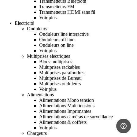
Transmetteurs Bluetooth
Transmetteurs FM
Transmetteurs HDMI sans fil
Voir plus
Electricité
Onduleurs
Onduleurs line interactive
Onduleurs off line
Onduleurs on line
Voir plus
Multiprises electriques
Blocs multiprises
Multiprises rackables
Multiprises parafoudres
Multiprises de Bureau
Multiprises onduleurs
Voir plus
Alimentations
Alimentations Mono tension
Alimentations Multi tensions
Alimentations Imprimantes
Alimentations caméras de surveillance
Alimentations & coffrets
Voir plus
Chargeurs