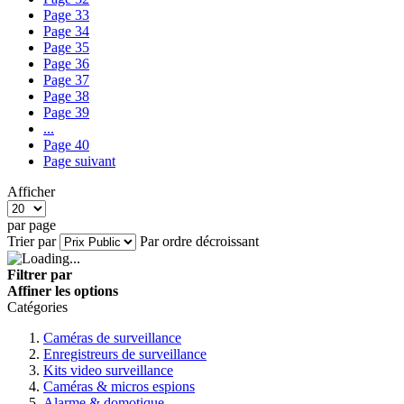
Page
33
Page
34
Page
35
Page
36
Page
37
Page
38
Page
39
...
Page
40
Page
suivant
Afficher
par page
Trier par
Par ordre décroissant
Filtrer par
Affiner les options
Catégories
Caméras de surveillance
Enregistreurs de surveillance
Kits video surveillance
Caméras & micros espions
Alarme & domotique