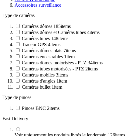
Accessoires surveillance
Type de caméras
Caméras dômes
185
items
Caméras dômes et Caméras tubes
4
items
Caméras tubes
148
items
Traceur GPS
4
items
Caméras dômes plats
7
items
Caméras encastrables
1
item
Caméras dômes motorisées - PTZ
34
items
Caméras tubes motorisées - PTZ
2
items
Caméras mobiles
3
items
Caméras d'angles
1
item
Caméras bullet
1
item
Type de pinces
Pinces BNC
2
items
Fast Delivery
Voir uniquement les produits livrés le lendemain
126
items