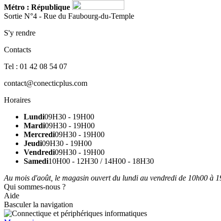
Métro : République
Sortie N°4 - Rue du Faubourg-du-Temple
S'y rendre
Contacts
Tel : 01 42 08 54 07
contact@conecticplus.com
Horaires
Lundi
09H30 - 19H00
Mardi
09H30 - 19H00
Mercredi
09H30 - 19H00
Jeudi
09H30 - 19H00
Vendredi
09H30 - 19H00
Samedi
10H00 - 12H30 / 14H00 - 18H30
Au mois d'août, le magasin ouvert du lundi au vendredi de 10h00 à 19
Qui sommes-nous ?
Aide
Basculer la navigation