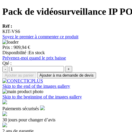
Pack de vidéosurveillance IP P
Réf :
KIT-VS6
Soyez le premier à commenter ce produit
Prix :
909,94 €
Disponibilité :
En stock
Prévenez-moi quand le prix baisse
Qté :
-
+
Ajouter au panier
Ajouter à ma demande de devis
Skip to the end of the images gallery
Skip to the beginning of the images gallery
Paiements sécurisés
30 jours pour changer d’avis
2 ans de garantie