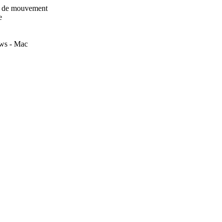
on de mouvement
e
ows - Mac