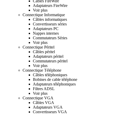
Cables FireWire
Adaptateurs FireWire
Voir plus
Connectique Informatique
Câbles informatiques
Convertisseurs séries
Adaptateurs PC
Nappes internes
Commutateurs Séries
Voir plus
Connectique Péritel
Câbles péritel
Adaptateurs péritel
Commutateurs péritel
Voir plus
Connectique Téléphone
Câbles téléphoniques
Bobines de cable téléphone
Adaptateurs téléphoniques
Filtres ADSL
Voir plus
Connectique VGA
Câbles VGA
Adaptateurs VGA
Convertisseurs VGA