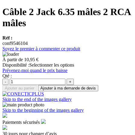
Câble 2 Jack 6.35 mâles 2 RCA
mâles
Réf :
conf9546104
Soyez le premier à commenter ce produit
À partir de
10,95 €
Disponibilité :
Selectionner les options
Prévenez-moi quand le prix baisse
Qté :
-
+
Ajouter au panier
Ajouter à ma demande de devis
Skip to the end of the images gallery
Skip to the beginning of the images gallery
Paiements sécurisés
30 jours pour changer d’avis