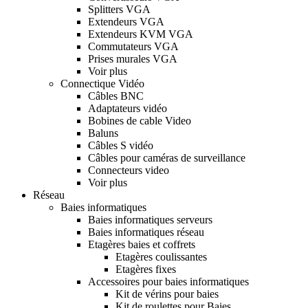
Splitters VGA
Extendeurs VGA
Extendeurs KVM VGA
Commutateurs VGA
Prises murales VGA
Voir plus
Connectique Vidéo
Câbles BNC
Adaptateurs vidéo
Bobines de cable Video
Baluns
Câbles S vidéo
Câbles pour caméras de surveillance
Connecteurs video
Voir plus
Réseau
Baies informatiques
Baies informatiques serveurs
Baies informatiques réseau
Etagères baies et coffrets
Etagères coulissantes
Etagères fixes
Accessoires pour baies informatiques
Kit de vérins pour baies
Kit de roulettes pour Baies