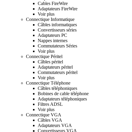
Cables FireWire
Adaptateurs FireWire
Voir plus
Connectique Informatique
Câbles informatiques
Convertisseurs séries
Adaptateurs PC
Nappes internes
Commutateurs Séries
Voir plus
Connectique Péritel
Câbles péritel
Adaptateurs péritel
Commutateurs péritel
Voir plus
Connectique Téléphone
Câbles téléphoniques
Bobines de cable téléphone
Adaptateurs téléphoniques
Filtres ADSL
Voir plus
Connectique VGA
Câbles VGA
Adaptateurs VGA
Convertisseurs VGA