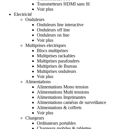
Transmetteurs HDMI sans fil
Voir plus
Electricité
Onduleurs
Onduleurs line interactive
Onduleurs off line
Onduleurs on line
Voir plus
Multiprises electriques
Blocs multiprises
Multiprises rackables
Multiprises parafoudres
Multiprises de Bureau
Multiprises onduleurs
Voir plus
Alimentations
Alimentations Mono tension
Alimentations Multi tensions
Alimentations Imprimantes
Alimentations caméras de surveillance
Alimentations & coffrets
Voir plus
Chargeurs
Ordinateurs portables
Chargeurs mobiles & tablettes