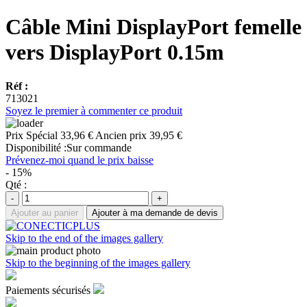
Câble Mini DisplayPort femelle
vers DisplayPort 0.15m
Réf :
713021
Soyez le premier à commenter ce produit
Prix Spécial
33,96 €
Ancien prix
39,95 €
Disponibilité :
Sur commande
Prévenez-moi quand le prix baisse
- 15%
Qté :
-
+
Ajouter au panier
Ajouter à ma demande de devis
Skip to the end of the images gallery
Skip to the beginning of the images gallery
Paiements sécurisés