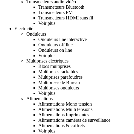
Transmetteurs audio vidéo
Transmetteurs Bluetooth
Transmetteurs FM
Transmetteurs HDMI sans fil
Voir plus
Electricité
Onduleurs
Onduleurs line interactive
Onduleurs off line
Onduleurs on line
Voir plus
Multiprises electriques
Blocs multiprises
Multiprises rackables
Multiprises parafoudres
Multiprises de Bureau
Multiprises onduleurs
Voir plus
Alimentations
Alimentations Mono tension
Alimentations Multi tensions
Alimentations Imprimantes
Alimentations caméras de surveillance
Alimentations & coffrets
Voir plus