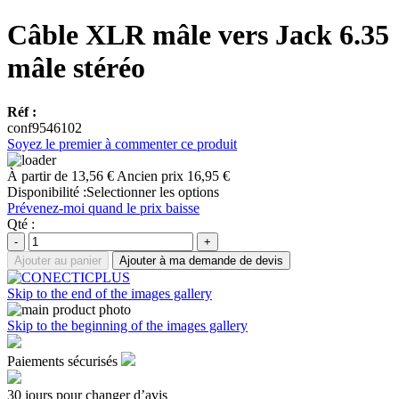
Câble XLR mâle vers Jack 6.35
mâle stéréo
Réf :
conf9546102
Soyez le premier à commenter ce produit
À partir de
13,56 €
Ancien prix
16,95 €
Disponibilité :
Selectionner les options
Prévenez-moi quand le prix baisse
Qté :
-
+
Ajouter au panier
Ajouter à ma demande de devis
Skip to the end of the images gallery
Skip to the beginning of the images gallery
Paiements sécurisés
30 jours pour changer d’avis