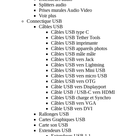
Splitters audio
Prises murales Audio Video
Voir plus
Connectique USB
Câbles USB
Câbles USB type C
Câbles USB Tether Tools
Câbles USB imprimante
Câbles USB appareils photos
Câbles USB mâle mâle
Câbles USB vers Jack
Câbles USB vers Lightning
Câbles USB vers Mini USB
Câbles USB vers micro USB
Câbles USB vers OTG
Câble USB vers Displayport
Câble USB / USB-C vers HDMI
Câbles USB charge et Synchro
Câbles USB vers VGA
Câble USB vers DVI
Rallonges USB
Cartes Graphiques USB
Carte son USB
Extendeurs USB
Extendeurs USB 1.1