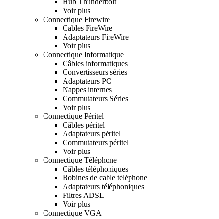
Hub Thunderbolt
Voir plus
Connectique Firewire
Cables FireWire
Adaptateurs FireWire
Voir plus
Connectique Informatique
Câbles informatiques
Convertisseurs séries
Adaptateurs PC
Nappes internes
Commutateurs Séries
Voir plus
Connectique Péritel
Câbles péritel
Adaptateurs péritel
Commutateurs péritel
Voir plus
Connectique Téléphone
Câbles téléphoniques
Bobines de cable téléphone
Adaptateurs téléphoniques
Filtres ADSL
Voir plus
Connectique VGA