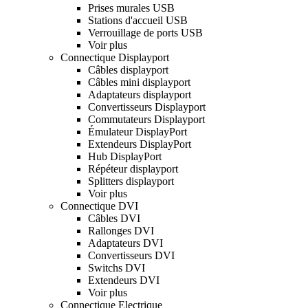
Prises murales USB
Stations d'accueil USB
Verrouillage de ports USB
Voir plus
Connectique Displayport
Câbles displayport
Câbles mini displayport
Adaptateurs displayport
Convertisseurs Displayport
Commutateurs Displayport
Émulateur DisplayPort
Extendeurs DisplayPort
Hub DisplayPort
Répéteur displayport
Splitters displayport
Voir plus
Connectique DVI
Câbles DVI
Rallonges DVI
Adaptateurs DVI
Convertisseurs DVI
Switchs DVI
Extendeurs DVI
Voir plus
Connectique Electrique