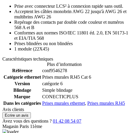
Prise avec connecteur LCS² à connexion rapide sans outil.
Acceptent les câbles monobrin AWG 22 jusqu'à AWG 26 et
multibrins AWG 26
Repérage des contacts par double code couleur et numéros
568 A et B
Conformes aux normes ISO/IEC 11801 éd. 2.0, EN 50173-1
et EIA/TIA 568
Prises blindées ou non blindées
1 module (22X45)
Caractéristiques techniques
Plus d’information
Référence
conf9546278
Catégorie ethernet
Prises murales RJ45 Cat 6
Version
catégorie 6
Blindage
Simple blindage
Marque
CONECTICPLUS
Dans les catégories
Prises murales ethernet
,
Prises murales RJ45
Avis clients
Ecrire un avis
Avez vous des questions ?
01 42 08 54 07
Magasin Paris 11ème