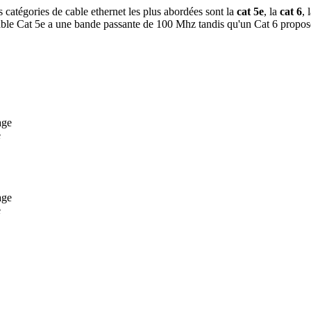
es catégories de cable ethernet les plus abordées sont la
cat 5e
, la
cat 6
, 
âble Cat 5e a une bande passante de 100 Mhz tandis qu'un Cat 6 propo
e
e