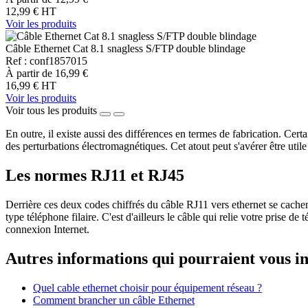
12,99 €
HT
Voir les produits
Câble Ethernet Cat 8.1 snagless S/FTP double blindage
Ref : conf1857015
À partir de
16,99 €
16,99 €
HT
Voir les produits
Voir tous les produits
En outre, il existe aussi des différences en termes de fabrication. Ce
des perturbations électromagnétiques. Cet atout peut s'avérer être util
Les normes RJ11 et RJ45
Derrière ces deux codes chiffrés du câble RJ11 vers ethernet se cachen
type téléphone filaire. C'est d'ailleurs le câble qui relie votre prise 
connexion Internet.
Autres informations qui pourraient vous in
Quel cable ethernet choisir pour équipement réseau ?
Comment brancher un câble Ethernet