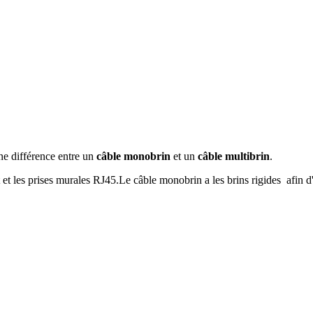
une différence entre un
câble monobrin
et un
câble multibrin
.
t les prises murales RJ45.Le câble monobrin a les brins rigides afin d'ê