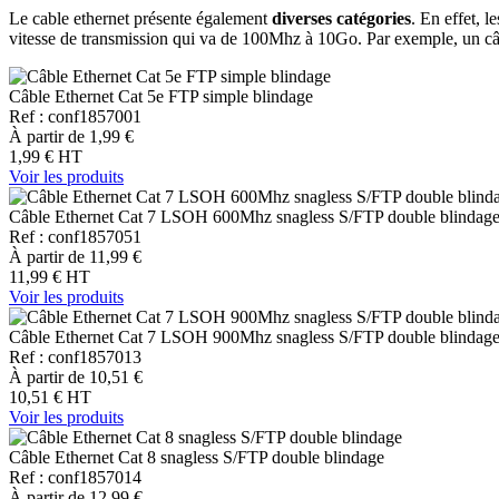
Le cable ethernet présente également
diverses catégories
. En effet, l
vitesse de transmission qui va de 100Mhz à 10Go. Par exemple, un c
Câble Ethernet Cat 5e FTP simple blindage
Ref : conf1857001
À partir de
1,99 €
1,99 €
HT
Voir les produits
Câble Ethernet Cat 7 LSOH 600Mhz snagless S/FTP double blindag
Ref : conf1857051
À partir de
11,99 €
11,99 €
HT
Voir les produits
Câble Ethernet Cat 7 LSOH 900Mhz snagless S/FTP double blindag
Ref : conf1857013
À partir de
10,51 €
10,51 €
HT
Voir les produits
Câble Ethernet Cat 8 snagless S/FTP double blindage
Ref : conf1857014
À partir de
12,99 €