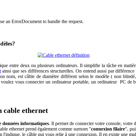
use an ErrorDocument to handle the request.
odèles?
ique entre deux ou plusieurs ordinateurs. Il simplifie la tâche en matiè
t
ainsi que ses différences structurelles. On entend aussi par différence s
on nom, est câble de diamètre différent selon le modèle ( non blindé,
s voulez vous connecter un ordinateur portable, un ordinateur PC de 
n cable ethernet
 données informatiques
. Il permet de connecter votre console, votre
cable ethernet prend également comme surnom "
connexion filaire
", pu
'indique, le câble qui vous relie à une connexion. Il en existe une multi